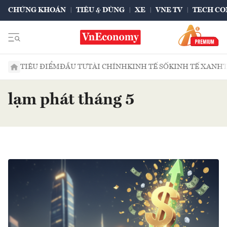
CHỨNG KHOÁN
TIÊU & DÙNG
XE
VNE TV
TECH CO
TIÊU ĐIỂM
ĐẦU TƯ
TÀI CHÍNH
KINH TẾ SỐ
KINH TẾ XANH
lạm phát tháng 5