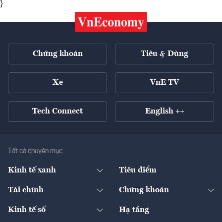
}
Chứng khoán
Tiêu & Dùng
Xe
VnE TV
Tech Connect
English ++
Tất cả chuyên mục
Kinh tế xanh
Tiêu điểm
Chuyển động xanh
Tài chính
Chứng khoán
Pháp lý
Ngân hàng
Doanh nghiệp niêm yết
Kinh tế số
Hạ tầng
Thương hiệu xanh
Thị trường vốn
Thị trường