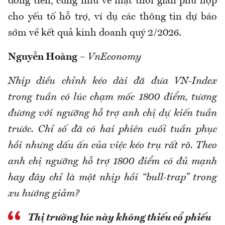
dòng tiền, cũng như về mặt thời gian phù hợp
cho yếu tố hỗ trợ, ví dụ các thông tin dự báo
sớm về kết quả kinh doanh quý 2/2026.
Nguyễn Hoàng
–
VnEconomy
Nhịp điều chỉnh kéo dài đã đưa VN-Index
trong tuần có lúc chạm mốc 1800 điểm, tương
đương với ngưỡng hỗ trợ anh chị dự kiến tuần
trước. Chỉ số đã có hai phiên cuối tuần phục
hồi nhưng dấu ấn của việc kéo trụ rất rõ. Theo
anh chị ngưỡng hỗ trợ 1800 điểm có đủ mạnh
hay đây chỉ là một nhịp hồi “bull-trap” trong
xu hướng giảm?
Thị trường lúc này không thiếu cổ phiếu