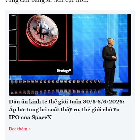
vùng cân bằng sẽ tích cực hơn.
Dấu ấn kinh tế thế giới tuần 30/5-6/6/2026:
Áp lực tăng lãi suất thấy rõ, thế giới chờ vụ
IPO của SpaceX
Đọc thêm