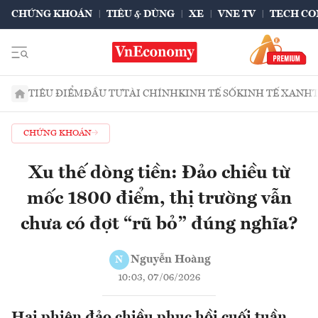
CHỨNG KHOÁN
TIÊU & DÙNG
XE
VNE TV
TECH CO
TIÊU ĐIỂM
ĐẦU TƯ
TÀI CHÍNH
KINH TẾ SỐ
KINH TẾ XANH
CHỨNG KHOÁN
Xu thế dòng tiền: Đảo chiều từ
mốc 1800 điểm, thị trường vẫn
chưa có đợt “rũ bỏ” đúng nghĩa?
Nguyễn Hoàng
N
10:03, 07/06/2026
Hai phiên đảo chiều phục hồi cuối tuần