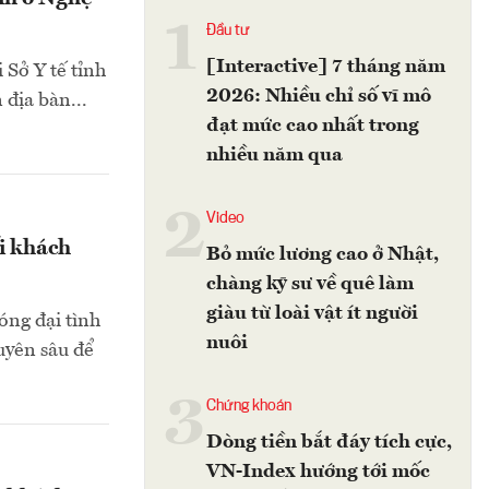
1
Đầu tư
[Interactive] 7 tháng năm
 Sở Y tế tỉnh
2026: Nhiều chỉ số vĩ mô
 địa bàn...
đạt mức cao nhất trong
nhiều năm qua
2
Video
ối khách
Bỏ mức lương cao ở Nhật,
chàng kỹ sư về quê làm
giàu từ loài vật ít người
óng đại tình
nuôi
huyên sâu để
3
Chứng khoán
Dòng tiền bắt đáy tích cực,
VN-Index hướng tới mốc