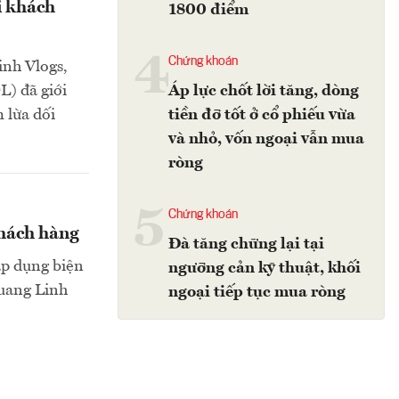
i khách
1800 điểm
4
Chứng khoán
inh Vlogs,
L) đã giới
Áp lực chốt lời tăng, dòng
 lừa dối
tiền đỡ tốt ở cổ phiếu vừa
và nhỏ, vốn ngoại vẫn mua
ròng
5
Chứng khoán
khách hàng
Đà tăng chững lại tại
áp dụng biện
ngưỡng cản kỹ thuật, khối
uang Linh
ngoại tiếp tục mua ròng