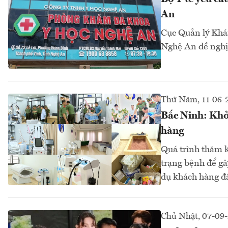
An
Cục Quản lý Khám
Nghệ An đề nghị 
Thứ Năm, 11-06-
Bắc Ninh: Khởi
hàng
Quá trình thăm k
trạng bệnh để gây
dụ khách hàng đă
Chủ Nhật, 07-09