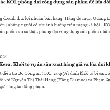
Các KOL phóng đại công dụng sản phẩm để lừa dố
ng doanh thu, lợi nhuận bán hàng, Hằng du mục, Quang L
ên (những người có sức ảnh hưởng trên mạng xã hội - KO
sản phẩm sai sự thật, phóng đại công dụng sản phẩm nhằm
2025
Kera: Khởi tố vụ án sản xuất hàng giả và lừa dối 
 điều tra Bộ Công an (C01) ra quyết định khởi tố bị can, 
ối với Nguyễn Thị Thái Hằng (Hằng Du mục) và Phạm Q
gs) cùng ba đồng phạm.