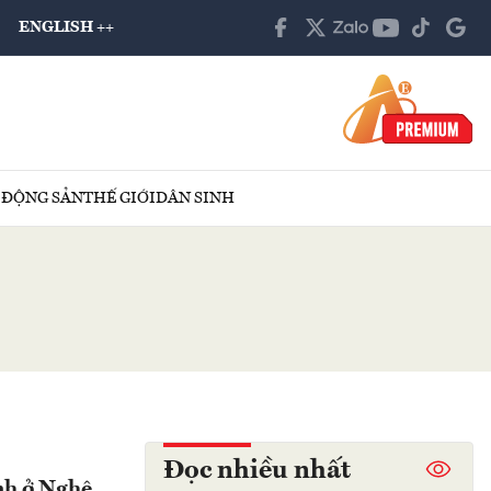
ENGLISH ++
 ĐỘNG SẢN
THẾ GIỚI
DÂN SINH
Đọc nhiều nhất
nh ở Nghệ