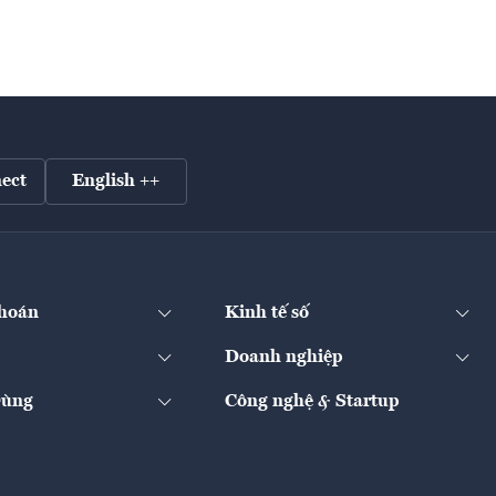
ect
English ++
hoán
Kinh tế số
Doanh nghiệp
Dùng
Công nghệ & Startup