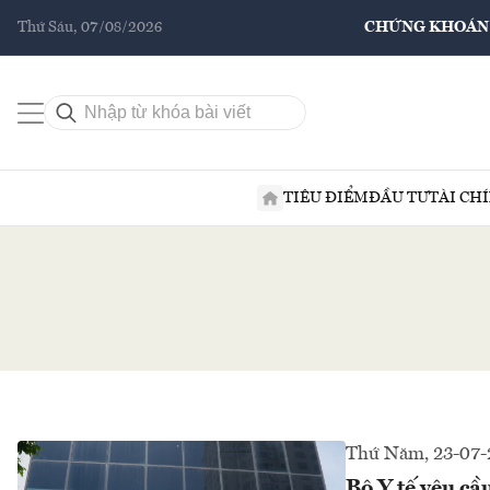
Thứ Sáu, 07/08/2026
CHỨNG KHOÁN
TIÊU ĐIỂM
ĐẦU TƯ
TÀI CH
Thứ Năm, 23-07-
Bộ Y tế yêu cầ