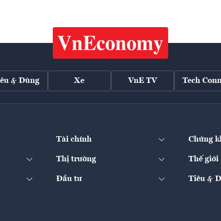
iêu & Dùng
Xe
VnE TV
Tech Conn
Tài chính
Chứng k
Thị trường
Thế giới
Đầu tư
Tiêu & 