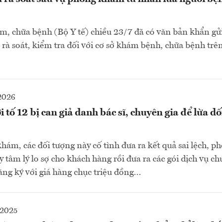
, chữa bệnh (Bộ Y tế) chiều 23/7 đã có văn bản khẩn gửi
rà soát, kiểm tra đối với cơ sở khám bệnh, chữa bệnh trên
2026
 tố 12 bị can giả danh bác sĩ, chuyên gia để lừa d
hám, các đối tượng này cố tình đưa ra kết quả sai lệch, ph
 tâm lý lo sợ cho khách hàng rồi đưa ra các gói dịch vụ c
ng ký với giá hàng chục triệu đồng...
-2025