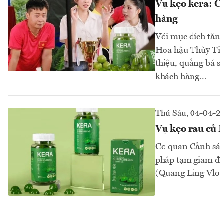
Vụ kẹo kera: 
hàng
Với mục đích tă
Hoa hậu Thùy Ti
thiệu, quảng bá 
khách hàng...
Thứ Sáu, 04-04-
Vụ kẹo rau củ 
Cơ quan Cảnh sát
pháp tạm giam đ
(Quang Ling Vlo