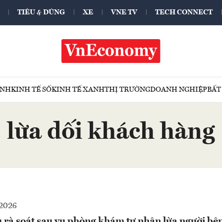
TIÊU & DÙNG
XE
VNE TV
TECH CONNECT
ÍNH
KINH TẾ SỐ
KINH TẾ XANH
THỊ TRƯỜNG
DOANH NGHIỆP
BẤT
lừa dối khách hàng
2026
u rà soát sau vụ phòng khám tư nhân lừa người bệ