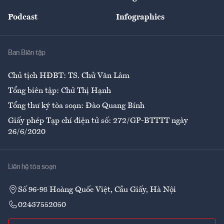
Đẹp +
An sinh
Podcast
Infographics
Giải trí
Y tế
Nhà
Ban Biên tập
Ẩm thực
Chủ tịch HĐBT: TS. Chử Văn Lâm
Tổng biên tập: Chử Thị Hạnh
Tổng thư ký tòa soạn: Đào Quang Bính
Giấy phép Tạp chí điện tử số: 272/GP-BTTTT ngày
26/6/2020
Liên hệ tòa soạn
Số 96-98 Hoàng Quốc Việt, Cầu Giấy, Hà Nội
02437552050