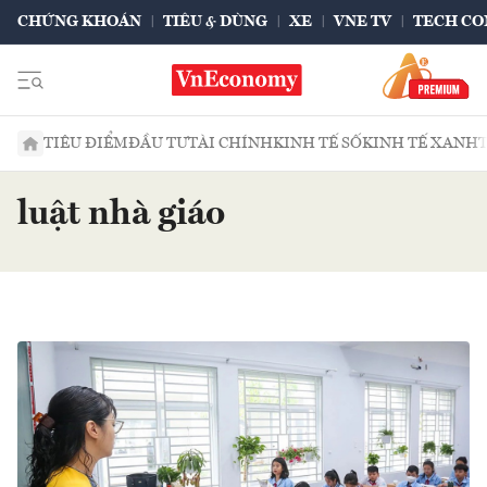
CHỨNG KHOÁN
TIÊU & DÙNG
XE
VNE TV
TECH CO
TIÊU ĐIỂM
ĐẦU TƯ
TÀI CHÍNH
KINH TẾ SỐ
KINH TẾ XANH
luật nhà giáo