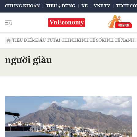
CHỨNG KHOÁN
TIÊU & DÙNG
XE
VNE TV
TECH CO
TIÊU ĐIỂM
ĐẦU TƯ
TÀI CHÍNH
KINH TẾ SỐ
KINH TẾ XANH
người giàu