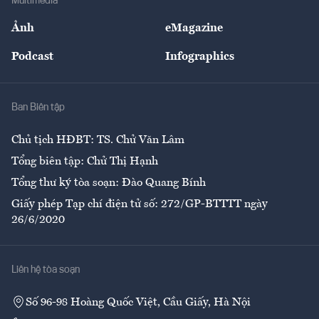
Multimedia
Sự kiện
Nhân lực
Ảnh
eMagazine
Đẹp +
An sinh
Podcast
Infographics
Giải trí
Y tế
Nhà
Ban Biên tập
Ẩm thực
Chủ tịch HĐBT: TS. Chử Văn Lâm
Tổng biên tập: Chử Thị Hạnh
Tổng thư ký tòa soạn: Đào Quang Bính
Giấy phép Tạp chí điện tử số: 272/GP-BTTTT ngày
26/6/2020
Liên hệ tòa soạn
Số 96-98 Hoàng Quốc Việt, Cầu Giấy, Hà Nội