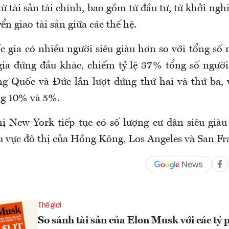
 từ tài sản tài chính, bao gồm từ đầu tư, từ khởi ng
ển giao tài sản giữa các thế hệ.
 gia có nhiều người siêu giàu hơn so với tổng số 
gia đứng đầu khác, chiếm tỷ lệ 37% tổng số người 
ng Quốc và Đức lần lượt đứng thứ hai và thứ ba, v
ng 10% và 5%.
ị New York tiếp tục có số lượng cư dân siêu giàu 
hu vực đô thị của Hồng Kông, Los Angeles và San Fr
Thế giới
So sánh tài sản của Elon Musk với các tỷ 