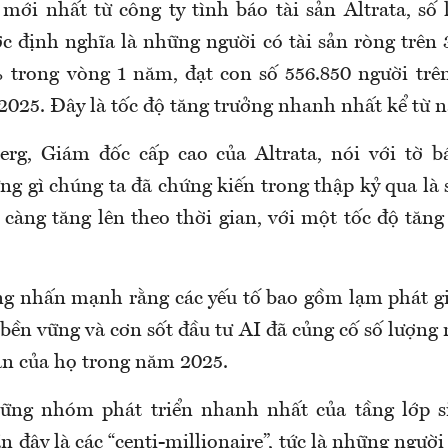
mới nhất từ công ty tình báo tài sản Altrata, số
ợc định nghĩa là những người có tài sản ròng trên
 trong vòng 1 năm, đạt con số 556.850 người trên
2025. Đây là tốc độ tăng trưởng nhanh nhất kể từ 
rg, Giám đốc cấp cao của Altrata, nói với tờ bá
ng gì chúng ta đã chứng kiến trong thập kỷ qua là 
y càng tăng lên theo thời gian, với một tốc độ tăn
g nhấn mạnh rằng các yếu tố bao gồm lạm phát g
ền vững và cơn sốt đầu tư AI đã củng cố số lượng 
 sản của họ trong năm 2025.
ững nhóm phát triển nhanh nhất của tầng lớp si
đây là các “centi-millionaire”, tức là những người 