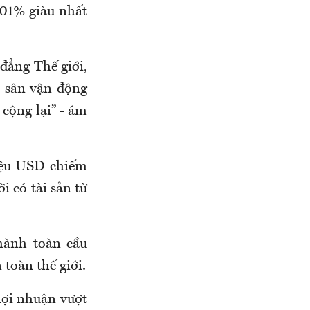
001% giàu nhất
đẳng Thế giới,
t sân vận động
 cộng lại” - ám
riệu USD chiếm
i có tài sản từ
hành toàn cầu
toàn thế giới.
lợi nhuận vượt