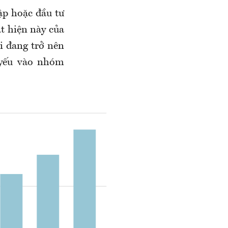
ập hoặc đầu tư
t hiện này của
i đang trở nên
ủ yếu vào nhóm