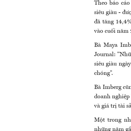
Theo báo cáo 
siêu giàu - đư
đã tăng 14,4%
vào cuối năm 
Bà Maya Imbe
Journal: "Nhữ
siêu giàu ngà
chóng”.
Bà Imberg cũn
doanh nghiệp b
và giá trị tài
Một trong nh
những năm gần 