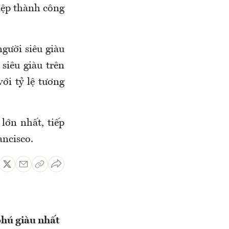
hiệp thành công
người siêu giàu
siêu giàu trên
ới tỷ lệ tương
lớn nhất, tiếp
ancisco.
phú giàu nhất