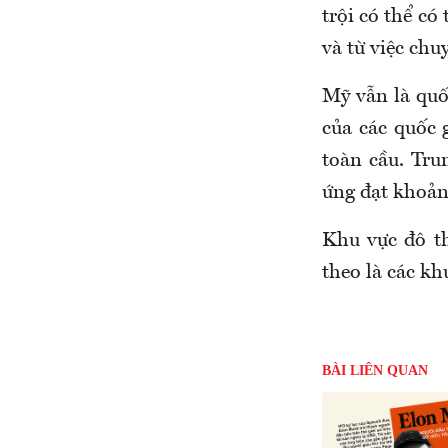
trội có thể có
và từ việc chuy
Mỹ vẫn là quốc
của các quốc 
toàn cầu. Tru
ứng đạt khoả
Khu vực đô th
theo là các k
BÀI LIÊN QUAN