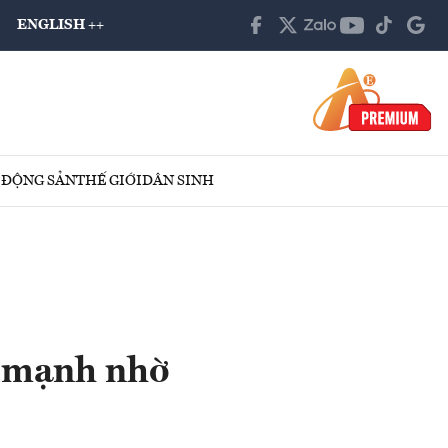
ENGLISH ++
 ĐỘNG SẢN
THẾ GIỚI
DÂN SINH
g mạnh nhờ