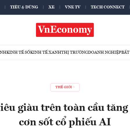
TIÊU & DÙNG
XE
VNE TV
TECH CONNECT
ÍNH
KINH TẾ SỐ
KINH TẾ XANH
THỊ TRƯỜNG
DOANH NGHIỆP
BẤT
THẾ GIỚI
siêu giàu trên toàn cầu tăn
cơn sốt cổ phiếu AI