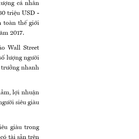
 lượng cá nhân
 30 triệu USD -
 toàn thế giới
năm 2017.
o Wall Street
số lượng người
g trưởng nhanh
iảm, lợi nhuận
người siêu giàu
êu giàu trong
có tài sản trên