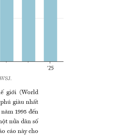
/WSJ.
ế giới (World
 phú giàu nhất
ừ năm 1995 đến
một nửa dân số
báo cáo này cho