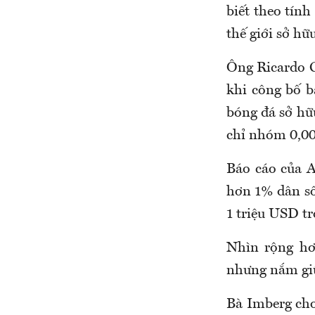
biết theo tín
thế giới sở hữ
Ông Ricardo G
khi công bố b
bóng đá sở hữu
chỉ nhóm 0,00
Báo cáo của A
hơn 1% dân số 
1 triệu USD t
Nhìn rộng hơ
nhưng nắm giữ
Bà Imberg cho