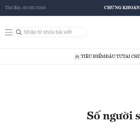
Thứ Bảy, 08/08/2026
CHỨNG KHOÁN
TIÊU ĐIỂM
ĐẦU TƯ
TÀI CH
Số người 