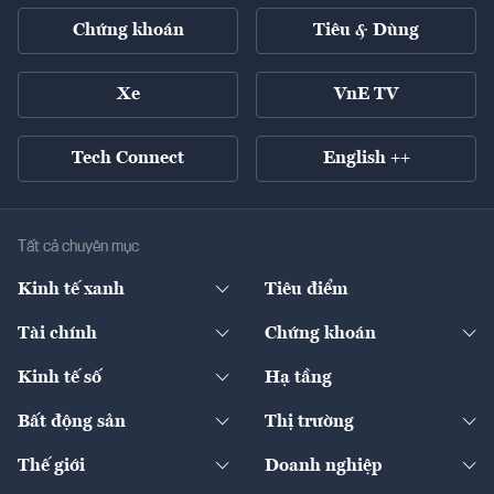
Chứng khoán
Tiêu & Dùng
Xe
VnE TV
Tech Connect
English ++
Tất cả chuyên mục
Kinh tế xanh
Tiêu điểm
Chuyển động xanh
Tài chính
Chứng khoán
Pháp lý
Ngân hàng
Doanh nghiệp niêm yết
Kinh tế số
Hạ tầng
Thương hiệu xanh
Thị trường vốn
Thị trường
Sản phẩm - Thị trường
Bất động sản
Thị trường
Diễn đàn
Thuế
Đầu tư
Tài sản số
Chính sách
Xuất nhập khẩu
Thế giới
Doanh nghiệp
Bảo hiểm
Quốc tế
Dịch vụ số
Thị trường
Khung pháp lý