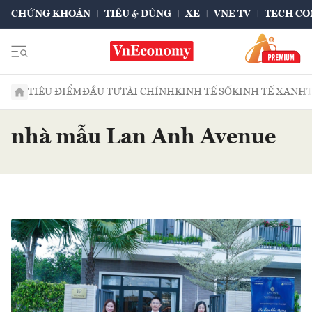
CHỨNG KHOÁN
TIÊU & DÙNG
XE
VNE TV
TECH CO
TIÊU ĐIỂM
ĐẦU TƯ
TÀI CHÍNH
KINH TẾ SỐ
KINH TẾ XANH
nhà mẫu Lan Anh Avenue