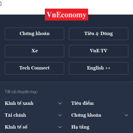
}
Chứng khoán
Tiêu & Dùng
Xe
VnE TV
Tech Connect
English ++
Tất cả chuyên mục
Kinh tế xanh
Tiêu điểm
Chuyển động xanh
Tài chính
Chứng khoán
Pháp lý
Ngân hàng
Doanh nghiệp niêm yết
Kinh tế số
Hạ tầng
Thương hiệu xanh