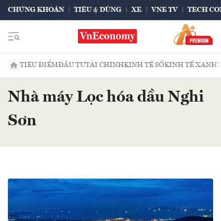
CHỨNG KHOÁN
TIÊU & DÙNG
XE
VNE TV
TECH CO
TIÊU ĐIỂM
ĐẦU TƯ
TÀI CHÍNH
KINH TẾ SỐ
KINH TẾ XANH
Nhà máy Lọc hóa dầu Nghi
Sơn