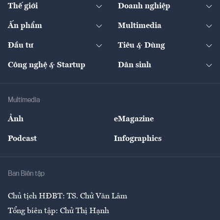
Chính sách
Xuất nhập khẩu
Thế giới
Doanh nghiệp
Bảo hiểm
Quốc tế
Dịch vụ số
Thị trường
Khung pháp lý
Kinh tế
Chuyển động
Ấn phẩm
Multimedia
Khung pháp lý
Start-up
Dự án
Công nghiệp
Chuyển động 24h
Đối thoại
The Guide
Video
Đầu tư
Tiêu & Dùng
Quản trị số
Cafe BĐS
Thị trường
Kinh doanh
Kết nối
Tạp chí kinh tế Việt Nam
eMagazine
Nhà đầu tư
Du lịch
Công nghệ & Startup
Dân sinh
Tư vấn
Nông sản
Doanh nhân
Tư vấn Tiêu & Dùng
Infographics
Hạ tầng
Sức khỏe
Khung pháp lý
Doanh nghiệp
Địa phương
Thị trường
Bảo hiểm
Multimedia
Sự kiện
Nhân lực
Ảnh
eMagazine
Đẹp +
An sinh
Podcast
Infographics
Giải trí
Y tế
Nhà
Ban Biên tập
Ẩm thực
Chủ tịch HĐBT: TS. Chử Văn Lâm
Tổng biên tập: Chử Thị Hạnh