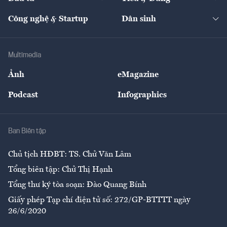
Quản trị số
Cafe BĐS
Thị trường
Kinh doanh
Kết nối
Tạp chí kinh tế Việt Nam
eMagazine
Nhà đầu tư
Du lịch
Công nghệ & Startup
Dân sinh
Tư vấn
Nông sản
Doanh nhân
Tư vấn Tiêu & Dùng
Infographics
Hạ tầng
Sức khỏe
Khung pháp lý
Doanh nghiệp
Địa phương
Thị trường
Bảo hiểm
Multimedia
Sự kiện
Nhân lực
Ảnh
eMagazine
Đẹp +
An sinh
Podcast
Infographics
Giải trí
Y tế
Nhà
Ban Biên tập
Ẩm thực
Chủ tịch HĐBT: TS. Chử Văn Lâm
Tổng biên tập: Chử Thị Hạnh
Tổng thư ký tòa soạn: Đào Quang Bính
Giấy phép Tạp chí điện tử số: 272/GP-BTTTT ngày
26/6/2020