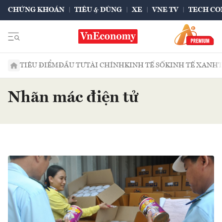
CHỨNG KHOÁN
TIÊU & DÙNG
XE
VNE TV
TECH CO
TIÊU ĐIỂM
ĐẦU TƯ
TÀI CHÍNH
KINH TẾ SỐ
KINH TẾ XANH
Nhãn mác điện tử