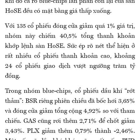
khi đó cả rổ blue-chips lẫn phần còn lại của sàn
HoSE đều có mặt bằng giá thấp xuống.
Với 135 cổ phiếu đóng cửa giảm quá 1% giá trị,
nhóm này chiếm 40,5% tổng thanh khoản
khớp lệnh sàn HoSE. Sức ép rõ nét thể hiện ở
rất nhiều cổ phiếu thanh khoản cao, khoảng
24 cổ phiếu giao dịch vượt ngưỡng trăm tỷ
đồng.
Trong nhóm blue-chips, cổ phiếu dầu khí “rớt
thảm”: BSR riêng phiên chiều đã bốc hơi 3,65%
và đóng cửa giảm tổng cộng 4,92% so với tham
chiếu. GAS cũng rơi thêm 2,71% để chốt giảm
3,43%. PLX giảm thêm 0,79% thành -2,46%.