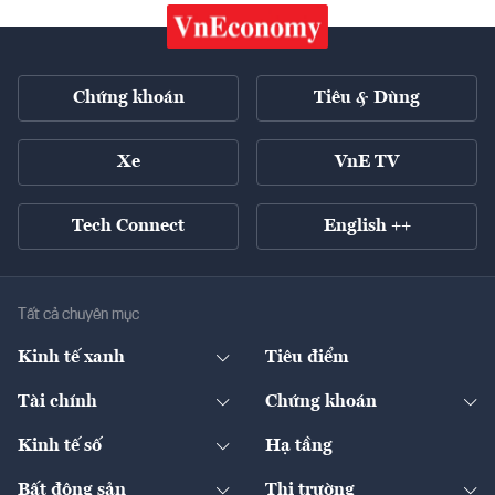
Chứng khoán
Tiêu & Dùng
Xe
VnE TV
Tech Connect
English ++
Tất cả chuyên mục
Kinh tế xanh
Tiêu điểm
Chuyển động xanh
Tài chính
Chứng khoán
Pháp lý
Ngân hàng
Doanh nghiệp niêm yết
Kinh tế số
Hạ tầng
Thương hiệu xanh
Thị trường vốn
Thị trường
Sản phẩm - Thị trường
Bất động sản
Thị trường