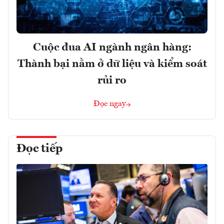
Cuộc đua AI ngành ngân hàng:
Thành bại nằm ở dữ liệu và kiểm soát
rủi ro
Đọc ngay
Đọc tiếp