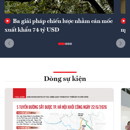
Ba giải pháp chiến lược nhằm cán mốc
xuất khẩu 74 tỷ USD
ngu
Dòng sự kiện