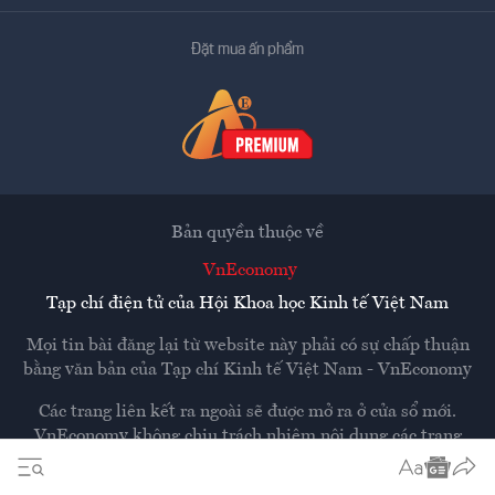
Đặt mua ấn phẩm
Bản quyền thuộc về
VnEconomy
Tạp chí điện tử của Hội Khoa học Kinh tế Việt Nam
Mọi tin bài đăng lại từ website này phải có sự chấp thuận
bằng văn bản của
Tạp chí Kinh tế Việt Nam - VnEconomy
Các trang liên kết ra ngoài sẽ được mở ra ở cửa sổ mới.
VnEconomy không chịu trách nhiệm nội dung các trang
ngoài.