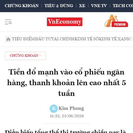
CHỨNG KHOÁN
TIÊU & DÙNG
XE
VNE TV
TECH CO
TIÊU ĐIỂM
ĐẦU TƯ
TÀI CHÍNH
KINH TẾ SỐ
KINH TẾ XANH
CHỨNG KHOÁN
Tiền đổ mạnh vào cổ phiếu ngân
hàng, thanh khoản lên cao nhất 5
tuần
Kim Phong
K
15:32, 23/06/2026
Diễn biến tổng thể thị trường chiều nay là