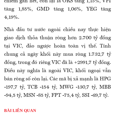
chiếm gần hết, còn lại là ORS tăng 1,15%, VPI
tăng 1,85%, GMD tăng 1,06%, YEG tăng
4,19%.
Nhà đầu tư nước ngoài chiều nay thực hiện
giao dịch thỏa thuận ròng hơn 2.700 tỷ đồng
tại VIC, đảo ngược hoàn toàn vị thế. Tính
chung cả ngày khối này mua ròng 1.732,7 tỷ
đồng, trong đó riêng VIC đã là +2991,7 tỷ đồng.
Điều này nghĩa là ngoài VIC, khối ngoại vẫn
bán ròng số còn lại. Các mã bị xả mạnh là HPG
-197,7 tỷ, TCB -154 tỷ, MWG -130,7 tỷ, MBB
-94,5 tỷ, MSN -85 tỷ, FPT -75,4 tỷ, SSI -69,7 tỷ.
BÀI LIÊN QUAN