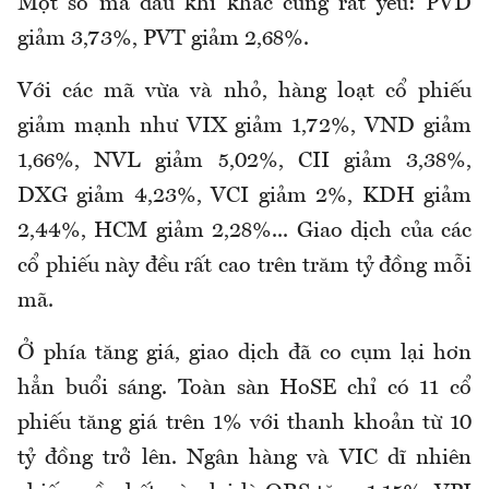
Một số mã dầu khí khác cũng rất yếu: PVD
giảm 3,73%, PVT giảm 2,68%.
Với các mã vừa và nhỏ, hàng loạt cổ phiếu
giảm mạnh như VIX giảm 1,72%, VND giảm
1,66%, NVL giảm 5,02%, CII giảm 3,38%,
DXG giảm 4,23%, VCI giảm 2%, KDH giảm
2,44%, HCM giảm 2,28%... Giao dịch của các
cổ phiếu này đều rất cao trên trăm tỷ đồng mỗi
mã.
Ở phía tăng giá, giao dịch đã co cụm lại hơn
hẳn buổi sáng. Toàn sàn HoSE chỉ có 11 cổ
phiếu tăng giá trên 1% với thanh khoản từ 10
tỷ đồng trở lên. Ngân hàng và VIC dĩ nhiên