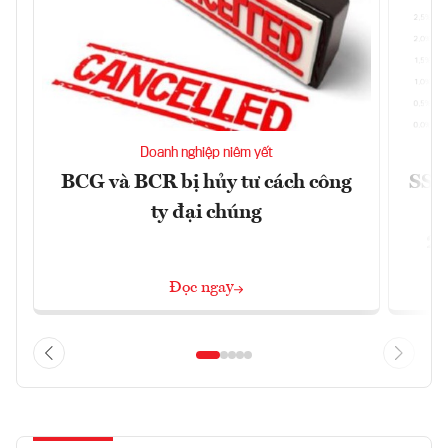
Doanh nghiệp niêm yết
BCG và BCR bị hủy tư cách công
SSI 
ty đại chúng
2/
Đọc ngay