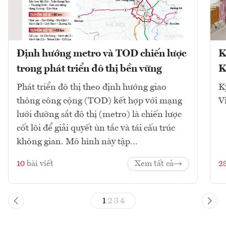
Định hướng metro và TOD chiến lược
K
trong phát triển đô thị bền vững
K
Phát triển đô thị theo định hướng giao
K
thông công cộng (TOD) kết hợp với mạng
V
lưới đường sắt đô thị (metro) là chiến lược
cốt lõi để giải quyết ùn tắc và tái cấu trúc
không gian. Mô hình này tập...
10
bài viết
Xem tất cả
2
1
2
3
4