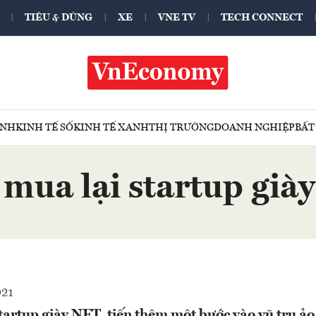
TIÊU & DÙNG
XE
VNE TV
TECH CONNECT
ÍNH
KINH TẾ SỐ
KINH TẾ XANH
THỊ TRƯỜNG
DOANH NGHIỆP
BẤT
mua lại startup gia
021
tartup giày NFT, tiến thêm một bước vào vũ trụ ảo