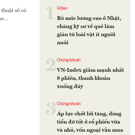
1
Video
thuật số có
Bỏ mức lương cao ở Nhật,
e...
chàng kỹ sư về quê làm
giàu từ loài vật ít người
nuôi
2
Chứng khoán
VN-Index giảm mạnh nhất
8 phiên, thanh khoản
xuống đáy
3
Chứng khoán
Áp lực chốt lời tăng, dòng
tiền đỡ tốt ở cổ phiếu vừa
và nhỏ, vốn ngoại vẫn mua