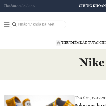
Thứ Sáu, 07/08/2026
CHỨNG KHOÁN
TIÊU ĐIỂM
ĐẦU TƯ
TÀI CH
Nike 
Thứ Sáu, 17-12-2
Nike mua lại s