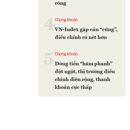
ròng
4
Chứng khoán
VN-Index gặp cản “cứng”,
điều chỉnh rõ nét hơn
5
Chứng khoán
Dòng tiền “hãm phanh”
đột ngột, thị trường điều
chỉnh diện rộng, thanh
khoản cực thấp