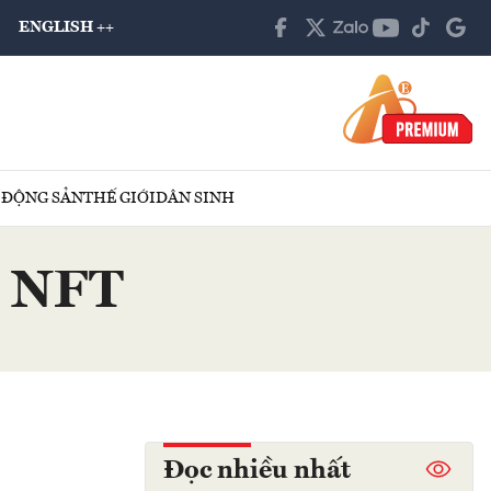
ENGLISH ++
 ĐỘNG SẢN
THẾ GIỚI
DÂN SINH
̀y NFT
Đọc nhiều nhất