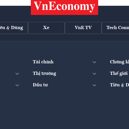
iêu & Dùng
Xe
VnE TV
Tech Conn
Tài chính
Chứng k
Thị trường
Thế giới
Đầu tư
Tiêu & 