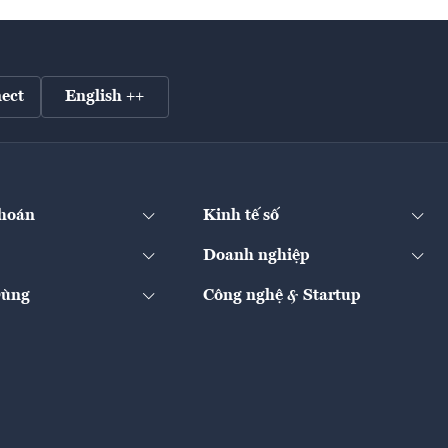
ect
English ++
hoán
Kinh tế số
Doanh nghiệp
Dùng
Công nghệ & Startup