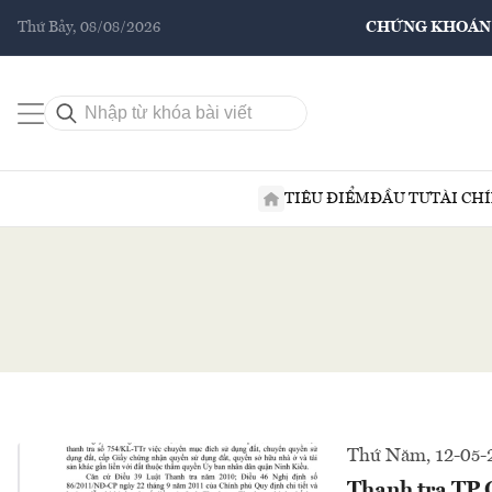
Thứ Bảy, 08/08/2026
CHỨNG KHOÁN
TIÊU ĐIỂM
ĐẦU TƯ
TÀI CH
Thứ Năm, 12-05-
Thanh tra TP.C