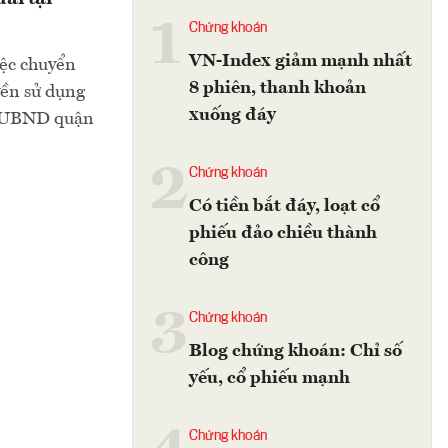
1
Chứng khoán
VN-Index giảm mạnh nhất
iệc chuyển
8 phiên, thanh khoản
yền sử dụng
xuống đáy
ền UBND quận
2
Chứng khoán
Có tiền bắt đáy, loạt cổ
phiếu đảo chiều thành
công
3
Chứng khoán
Blog chứng khoán: Chỉ số
yếu, cổ phiếu mạnh
Chứng khoán