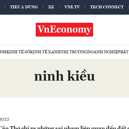
TIÊU & DÙNG
XE
VNE TV
TECH CONNECT
ÍNH
KINH TẾ SỐ
KINH TẾ XANH
THỊ TRƯỜNG
DOANH NGHIỆP
BẤT
ninh kiều
2022
ần Thơ chỉ ra những sai phạm liên quan đến đất đ