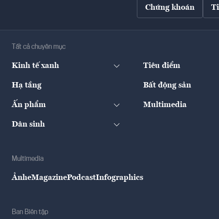
Chứng khoán
T
Tất cả chuyên mục
Kinh tế xanh
Tiêu điểm
Hạ tầng
Bất động sản
Ấn phẩm
Multimedia
Dân sinh
Multimedia
Ảnh
eMagazine
Podcast
Infographics
Ban Biên tập