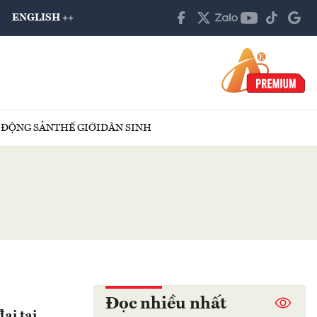
ENGLISH ++
 ĐỘNG SẢN
THẾ GIỚI
DÂN SINH
Đọc nhiều nhất
ai tại