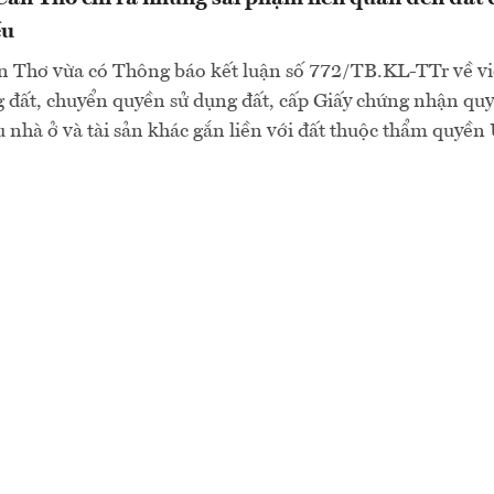
ều
n Thơ vừa có Thông báo kết luận số 772/TB.KL-TTr về v
 đất, chuyển quyền sử dụng đất, cấp Giấy chứng nhận qu
u nhà ở và tài sản khác gắn liền với đất thuộc thẩm quy