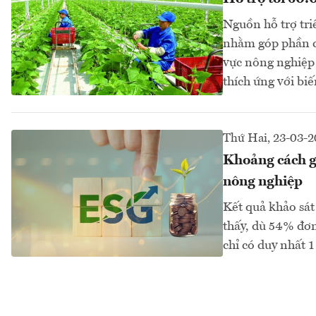
Nguồn hỗ trợ tri
nhằm góp phần cả
vực nông nghiệp 
thích ứng với biế
Thứ Hai, 23-03-
Khoảng cách g
nông nghiệp
Kết quả khảo sát
thấy, dù 54% đơ
chỉ có duy nhất 1