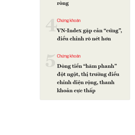
ròng
4
Chứng khoán
VN-Index gặp cản “cứng”,
điều chỉnh rõ nét hơn
5
Chứng khoán
Dòng tiền “hãm phanh”
đột ngột, thị trường điều
chỉnh diện rộng, thanh
khoản cực thấp