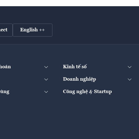
ect
English ++
hoán
Kinh tế số
Doanh nghiệp
Dùng
Công nghệ & Startup