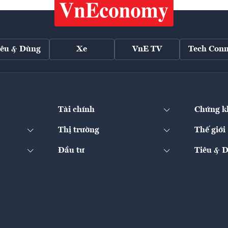
iêu & Dùng
Xe
VnE TV
Tech Conn
Tài chính
Chứng k
Thị trường
Thế giới
Đầu tư
Tiêu & 