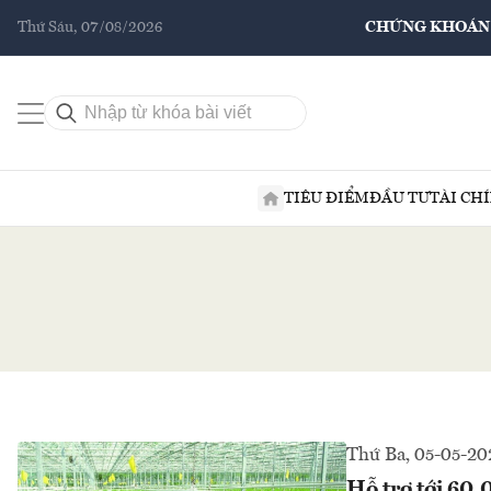
Thứ Sáu, 07/08/2026
CHỨNG KHOÁN
TIÊU ĐIỂM
ĐẦU TƯ
TÀI CH
Thứ Ba, 05-05-20
Hỗ trợ tới 60