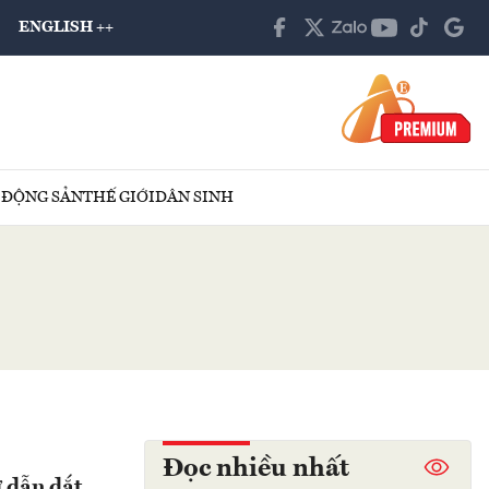
ENGLISH ++
 ĐỘNG SẢN
THẾ GIỚI
DÂN SINH
Đọc nhiều nhất
 dẫn dắt