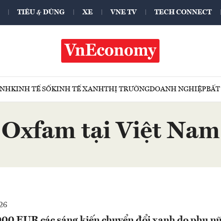
TIÊU & DÙNG
XE
VNE TV
TECH CONNECT
ÍNH
KINH TẾ SỐ
KINH TẾ XANH
THỊ TRƯỜNG
DOANH NGHIỆP
BẤT
Oxfam tại Việt Nam
26
.000 EUR các sáng kiến chuyển đổi xanh do phụ nữ