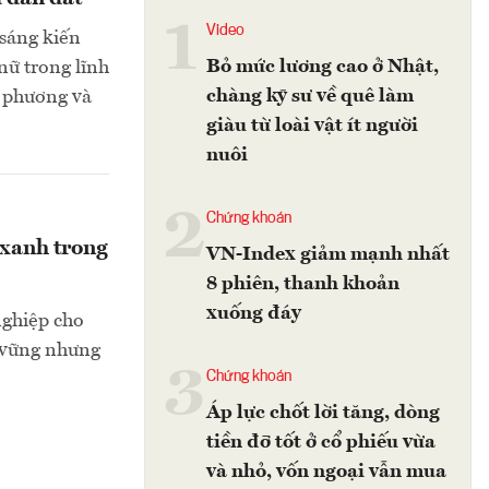
1
Video
 sáng kiến
Bỏ mức lương cao ở Nhật,
nữ trong lĩnh
chàng kỹ sư về quê làm
a phương và
giàu từ loài vật ít người
nuôi
2
Chứng khoán
 xanh trong
VN-Index giảm mạnh nhất
8 phiên, thanh khoản
xuống đáy
nghiệp cho
n vững nhưng
3
Chứng khoán
Áp lực chốt lời tăng, dòng
tiền đỡ tốt ở cổ phiếu vừa
và nhỏ, vốn ngoại vẫn mua