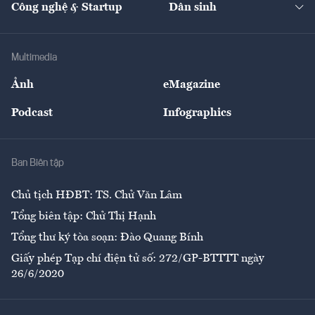
Công nghệ & Startup
Dân sinh
Tư vấn
Nông sản
Doanh nhân
Tư vấn Tiêu & Dùng
Infographics
Hạ tầng
Sức khỏe
Khung pháp lý
Doanh nghiệp
Địa phương
Thị trường
Bảo hiểm
Multimedia
Sự kiện
Nhân lực
Ảnh
eMagazine
Đẹp +
An sinh
Podcast
Infographics
Giải trí
Y tế
Nhà
Ban Biên tập
Ẩm thực
Chủ tịch HĐBT: TS. Chử Văn Lâm
Tổng biên tập: Chử Thị Hạnh
Tổng thư ký tòa soạn: Đào Quang Bính
Giấy phép Tạp chí điện tử số: 272/GP-BTTTT ngày
26/6/2020