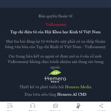
Bản quyền thuộc về
VnEconomy
Tạp chí điện tử của Hội Khoa học Kinh tế Việt Nam
Mọi tin bài đăng lại từ website này phải có sự chấp thuận
bằng văn bản của
Tạp chí Kinh tế Việt Nam - VnEconomy
Các trang liên kết ra ngoài sẽ được mở ra ở cửa sổ mới.
VnEconomy không chịu trách nhiệm nội dung các trang
ngoài.
Thiết kế và phát triển bởi
Hemera Media
Dựa trên nền tảng
Hemera AI CMS