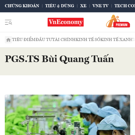
CHỨNG KHOÁN
TIÊU & DÙNG
XE
VNE TV
TECH CO
TIÊU ĐIỂM
ĐẦU TƯ
TÀI CHÍNH
KINH TẾ SỐ
KINH TẾ XANH
PGS.TS Bùi Quang Tuấn