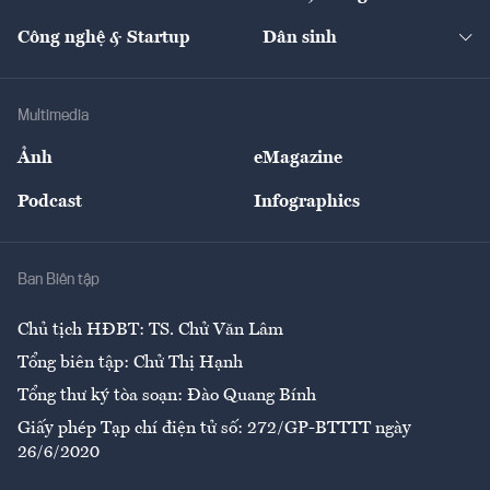
Cafe BĐS
Thị trường
Kinh doanh
Kết nối
Tạp chí kinh tế Việt Nam
eMagazine
Nhà đầu tư
Du lịch
Công nghệ & Startup
Dân sinh
Tư vấn
Nông sản
Doanh nhân
Tư vấn Tiêu & Dùng
Infographics
Hạ tầng
Sức khỏe
Khung pháp lý
Doanh nghiệp
Địa phương
Thị trường
Bảo hiểm
Multimedia
Sự kiện
Nhân lực
Ảnh
eMagazine
Đẹp +
An sinh
Podcast
Infographics
Giải trí
Y tế
Nhà
Ban Biên tập
Ẩm thực
Chủ tịch HĐBT: TS. Chử Văn Lâm
Tổng biên tập: Chử Thị Hạnh
Tổng thư ký tòa soạn: Đào Quang Bính
Giấy phép Tạp chí điện tử số: 272/GP-BTTTT ngày
26/6/2020