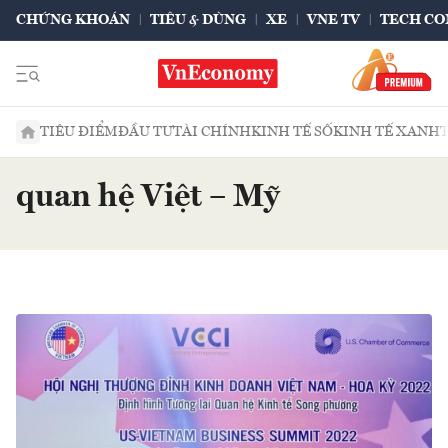
CHỨNG KHOÁN
TIÊU & DÙNG
XE
VNE TV
TECH CO
TIÊU ĐIỂM
ĐẦU TƯ
TÀI CHÍNH
KINH TẾ SỐ
KINH TẾ XANH
quan hệ Việt – Mỹ