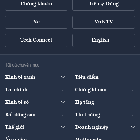
Chứng khoán
Tiêu & Dùng
Xe
VnE TV
Tech Connect
English ++
Tất cả chuyên mục
Kinh tế xanh
Tiêu điểm
Chuyển động xanh
Tài chính
Chứng khoán
Pháp lý
Ngân hàng
Doanh nghiệp niêm yết
Kinh tế số
Hạ tầng
Thương hiệu xanh
Thị trường vốn
Thị trường
Sản phẩm - Thị trường
Bất động sản
Thị trường
Diễn đàn
Thuế
Đầu tư
Tài sản số
Chính sách
Xuất nhập khẩu
Thế giới
Doanh nghiệp
Bảo hiểm
Quốc tế
Dịch vụ số
Thị trường
Khung pháp lý
Kinh tế
Chuyển động
Ấn phẩm
Multimedia