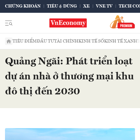
CHỨNG KHOÁN
TIÊU & DÙNG
XE
VNE TV
TECH CO
TIÊU ĐIỂM
ĐẦU TƯ
TÀI CHÍNH
KINH TẾ SỐ
KINH TẾ XANH
Quảng Ngãi: Phát triển loạt
dự án nhà ở thương mại khu
đô thị đến 2030