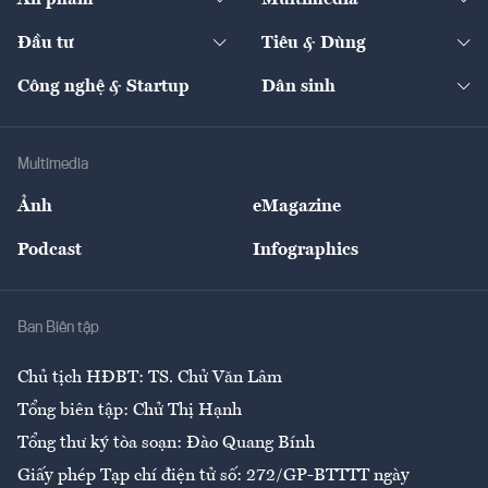
Khung pháp lý
Start-up
Dự án
Công nghiệp
Chuyển động 24h
Đối thoại
The Guide
Video
Đầu tư
Tiêu & Dùng
Quản trị số
Cafe BĐS
Thị trường
Kinh doanh
Kết nối
Tạp chí kinh tế Việt Nam
eMagazine
Nhà đầu tư
Du lịch
Công nghệ & Startup
Dân sinh
Tư vấn
Nông sản
Doanh nhân
Tư vấn Tiêu & Dùng
Infographics
Hạ tầng
Sức khỏe
Khung pháp lý
Doanh nghiệp
Địa phương
Thị trường
Bảo hiểm
Multimedia
Sự kiện
Nhân lực
Ảnh
eMagazine
Đẹp +
An sinh
Podcast
Infographics
Giải trí
Y tế
Nhà
Ban Biên tập
Ẩm thực
Chủ tịch HĐBT: TS. Chử Văn Lâm
Tổng biên tập: Chử Thị Hạnh
Tổng thư ký tòa soạn: Đào Quang Bính
Giấy phép Tạp chí điện tử số: 272/GP-BTTTT ngày