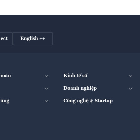
ect
English ++
hoán
Kinh tế số
Doanh nghiệp
Dùng
Công nghệ & Startup