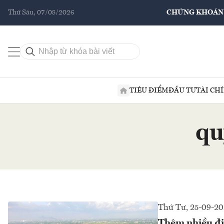
Thứ Sáu, 07/08/2026
CHỨNG KHOÁN
TIÊU ĐIỂM
ĐẦU TƯ
TÀI CH
qu
Thứ Tư, 25-09-2
Thêm nhiều đị