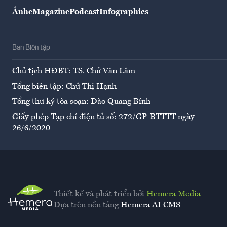
Ảnh
eMagazine
Podcast
Infographics
Ban Biên tập
Chủ tịch HĐBT: TS. Chử Văn Lâm
Tổng biên tập: Chử Thị Hạnh
Tổng thư ký tòa soạn: Đào Quang Bính
Giấy phép Tạp chí điện tử số: 272/GP-BTTTT ngày
26/6/2020
Thiết kế và phát triển bởi
Hemera Media
Dựa trên nền tảng
Hemera AI CMS