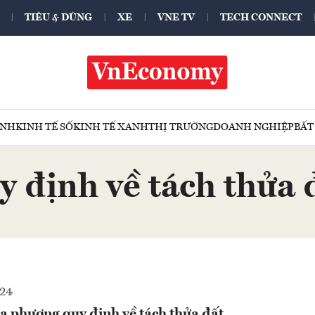
TIÊU & DÙNG
XE
VNE TV
TECH CONNECT
ÍNH
KINH TẾ SỐ
KINH TẾ XANH
THỊ TRƯỜNG
DOANH NGHIỆP
BẤT
y định về tách thửa 
024
a phương quy định về tách thửa đất