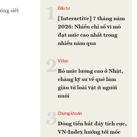
1
Đầu tư
ớng siết
[Interactive] 7 tháng năm
2026: Nhiều chỉ số vĩ mô
đạt mức cao nhất trong
nhiều năm qua
2
Video
Bỏ mức lương cao ở Nhật,
chàng kỹ sư về quê làm
giàu từ loài vật ít người
nuôi
3
Chứng khoán
Dòng tiền bắt đáy tích cực,
VN-Index hướng tới mốc