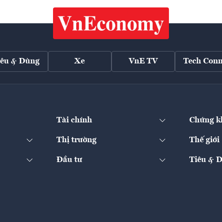
iêu & Dùng
Xe
VnE TV
Tech Conn
Tài chính
Chứng k
Thị trường
Thế giới
Đầu tư
Tiêu & 