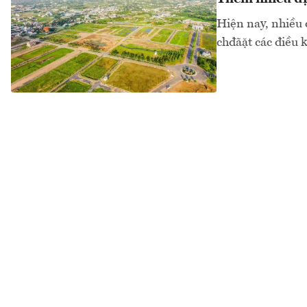
Hiện nay, nhiều 
chđãặt các điều 