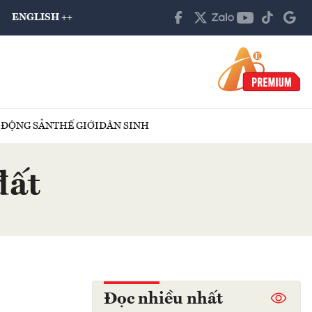
ENGLISH ++
 ĐỘNG SẢN
THẾ GIỚI
DÂN SINH
đất
Đọc nhiều nhất