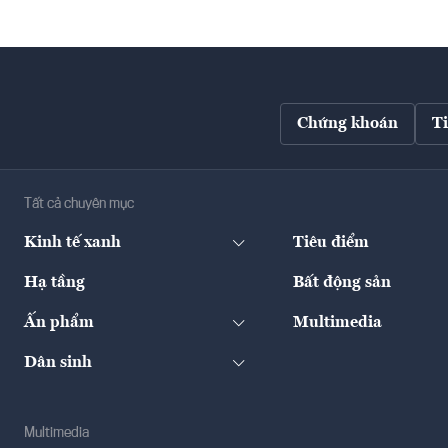
Chứng khoán
T
Tất cả chuyên mục
Kinh tế xanh
Tiêu điểm
Hạ tầng
Bất động sản
Ấn phẩm
Multimedia
Dân sinh
Multimedia