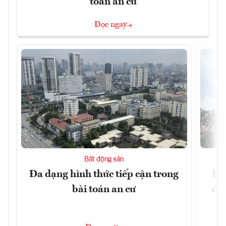
toán an cư
Đọc ngay
Bất động sản
Đa dạng hình thức tiếp cận trong
Hà
bài toán an cư
đặc