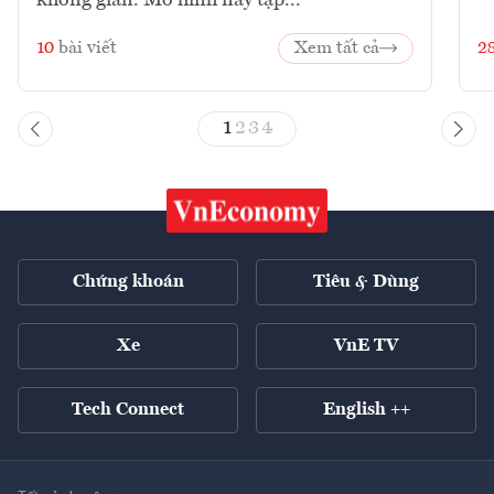
10
bài viết
Xem tất cả
2
1
2
3
4
Chứng khoán
Tiêu & Dùng
Xe
VnE TV
Tech Connect
English ++