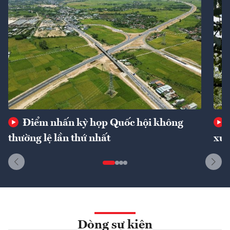
Điểm nhấn kỳ họp Quốc hội không
thường lệ lần thứ nhất
xuấ
Dòng sự kiện