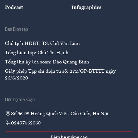
An sinh
Podcast
Infographics
Giải trí
Y tế
Nhà
Ban Biên tập
Ẩm thực
Chủ tịch HĐBT: TS. Chử Văn Lâm
Tổng biên tập: Chử Thị Hạnh
Tổng thư ký tòa soạn: Đào Quang Bính
Giấy phép Tạp chí điện tử số: 272/GP-BTTTT ngày
26/6/2020
Liên hệ tòa soạn
Số 96-98 Hoàng Quốc Việt, Cầu Giấy, Hà Nội
02437552050
Liên hệ quảng cáo