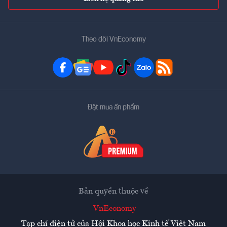
Theo dõi VnEconomy
Đặt mua ấn phẩm
Bản quyền thuộc về
VnEconomy
Tạp chí điện tử của Hội Khoa học Kinh tế Việt Nam