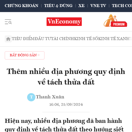
CHỨNG KHOÁN
TIÊU & DÙNG
XE
VNE TV
TECH CO
TIÊU ĐIỂM
ĐẦU TƯ
TÀI CHÍNH
KINH TẾ SỐ
KINH TẾ XANH
BẤT ĐỘNG SẢN
Thêm nhiều địa phương quy định
về tách thửa đất
Thanh Xuân
T
16:06, 25/09/2024
Hiện nay, nhiều địa phương đã ban hành
quy định về tách thửa đất theo hướng siết