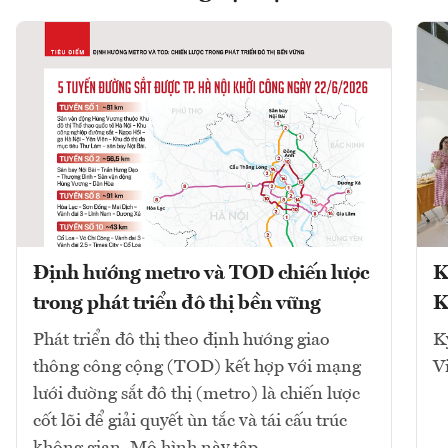
Định hướng metro và TOD chiến lược
K
trong phát triển đô thị bền vững
K
Phát triển đô thị theo định hướng giao
K
thông công cộng (TOD) kết hợp với mạng
V
lưới đường sắt đô thị (metro) là chiến lược
cốt lõi để giải quyết ùn tắc và tái cấu trúc
không gian. Mô hình này tập...