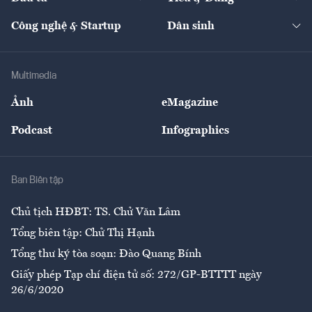
Quản trị số
Cafe BĐS
Thị trường
Kinh doanh
Kết nối
Tạp chí kinh tế Việt Nam
eMagazine
Nhà đầu tư
Du lịch
Công nghệ & Startup
Dân sinh
Tư vấn
Nông sản
Doanh nhân
Tư vấn Tiêu & Dùng
Infographics
Hạ tầng
Sức khỏe
Khung pháp lý
Doanh nghiệp
Địa phương
Thị trường
Bảo hiểm
Multimedia
Sự kiện
Nhân lực
Ảnh
eMagazine
Đẹp +
An sinh
Podcast
Infographics
Giải trí
Y tế
Nhà
Ban Biên tập
Ẩm thực
Chủ tịch HĐBT: TS. Chử Văn Lâm
Tổng biên tập: Chử Thị Hạnh
Tổng thư ký tòa soạn: Đào Quang Bính
Giấy phép Tạp chí điện tử số: 272/GP-BTTTT ngày
26/6/2020