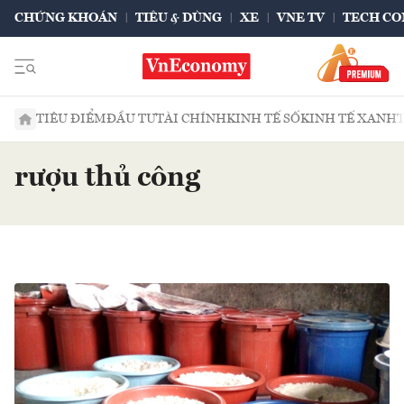
CHỨNG KHOÁN
TIÊU & DÙNG
XE
VNE TV
TECH CO
TIÊU ĐIỂM
ĐẦU TƯ
TÀI CHÍNH
KINH TẾ SỐ
KINH TẾ XANH
rượu thủ công