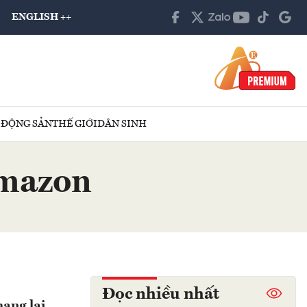
ENGLISH ++
 ĐỘNG SẢN
THẾ GIỚI
DÂN SINH
Amazon
Đọc nhiều nhất
mang lại