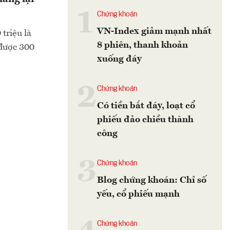
1
Chứng khoán
VN-Index giảm mạnh nhất
triệu là
8 phiên, thanh khoản
được 300
xuống đáy
2
Chứng khoán
Có tiền bắt đáy, loạt cổ
phiếu đảo chiều thành
công
3
Chứng khoán
Blog chứng khoán: Chỉ số
yếu, cổ phiếu mạnh
Chứng khoán