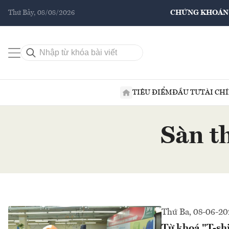
Thứ Bảy, 08/08/2026
CHỨNG KHOÁN
TIÊU ĐIỂM
ĐẦU TƯ
TÀI CH
Sàn t
Thứ Ba, 08-06-20
Từ khoá "T-shi