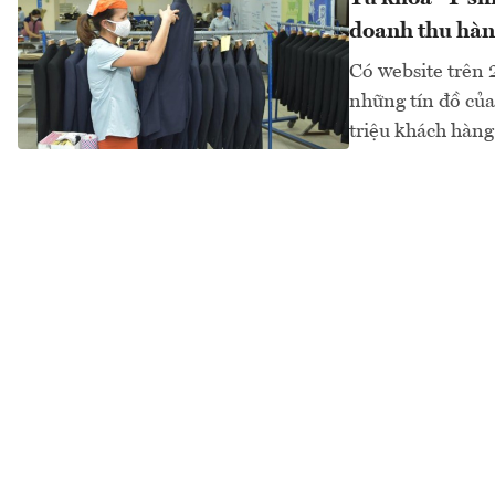
doanh thu hàn
Có website trên 2
những tín đồ củ
triệu khách hàng 