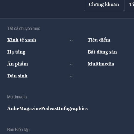
Chứng khoán
T
Tất cả chuyên mục
Kinh tế xanh
Tiêu điểm
Hạ tầng
Bất động sản
Ấn phẩm
Multimedia
Dân sinh
Multimedia
Ảnh
eMagazine
Podcast
Infographics
Ban Biên tập