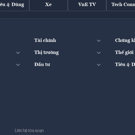
iêu & Dùng
Xe
VnE TV
Tech Conn
Tài chính
Chứng k
Thị trường
Thế giới
Đầu tư
Tiêu & 
Liên hệ tòa soạn