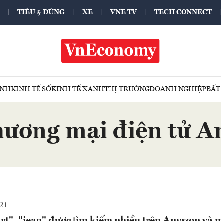
TIÊU & DÙNG
XE
VNE TV
TECH CONNECT
ÍNH
KINH TẾ SỐ
KINH TẾ XANH
THỊ TRƯỜNG
DOANH NGHIỆP
BẤT
hương mại điện tử 
21
rt", "jean" được tìm kiếm nhiều trên Amazon và 