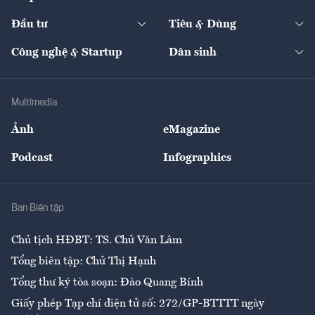
Start-up
Dự án
Công nghiệp
Chuyển động 24h
Đối thoại
The Guide
Video
Đầu tư
Tiêu & Dùng
Quản trị số
Cafe BĐS
Thị trường
Kinh doanh
Kết nối
Tạp chí kinh tế Việt Nam
eMagazine
Nhà đầu tư
Du lịch
Công nghệ & Startup
Dân sinh
Tư vấn
Nông sản
Doanh nhân
Tư vấn Tiêu & Dùng
Infographics
Hạ tầng
Sức khỏe
Khung pháp lý
Doanh nghiệp
Địa phương
Thị trường
Bảo hiểm
Multimedia
Sự kiện
Nhân lực
Ảnh
eMagazine
Đẹp +
An sinh
Podcast
Infographics
Giải trí
Y tế
Nhà
Ban Biên tập
Ẩm thực
Chủ tịch HĐBT: TS. Chử Văn Lâm
Tổng biên tập: Chử Thị Hạnh
Tổng thư ký tòa soạn: Đào Quang Bính
Giấy phép Tạp chí điện tử số: 272/GP-BTTTT ngày