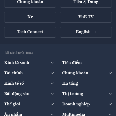
Chứng khoán
Tiêu & Dùng
Xe
VnE TV
Tech Connect
English ++
Tất cả chuyên mục
Kinh tế xanh
Tiêu điểm
Chuyển động xanh
Tài chính
Chứng khoán
Pháp lý
Ngân hàng
Doanh nghiệp niêm yết
Kinh tế số
Hạ tầng
Thương hiệu xanh
Thị trường vốn
Thị trường
Sản phẩm - Thị trường
Bất động sản
Thị trường
Diễn đàn
Thuế
Đầu tư
Tài sản số
Chính sách
Xuất nhập khẩu
Thế giới
Doanh nghiệp
Bảo hiểm
Quốc tế
Dịch vụ số
Thị trường
Khung pháp lý
Kinh tế
Chuyển động
Ấn phẩm
Multimedia
Khung pháp lý