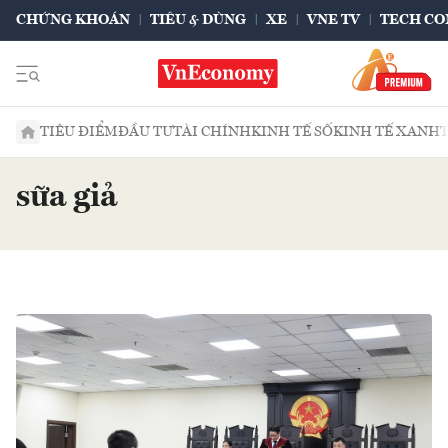
CHỨNG KHOÁN
TIÊU & DÙNG
XE
VNE TV
TECH CO
TIÊU ĐIỂM
ĐẦU TƯ
TÀI CHÍNH
KINH TẾ SỐ
KINH TẾ XANH
sữa giả