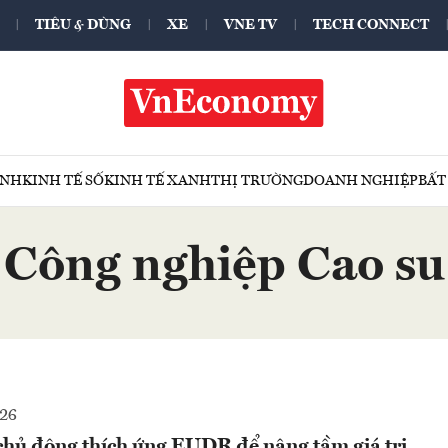
TIÊU & DÙNG
XE
VNE TV
TECH CONNECT
ÍNH
KINH TẾ SỐ
KINH TẾ XANH
THỊ TRƯỜNG
DOANH NGHIỆP
BẤT
 Công nghiệp Cao su
026
chủ động thích ứng EUDR để nâng tầm giá trị