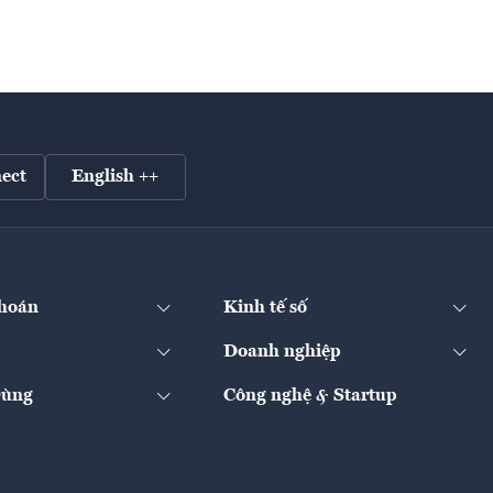
ect
English ++
hoán
Kinh tế số
Doanh nghiệp
Dùng
Công nghệ & Startup