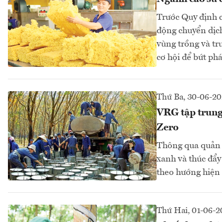
Trước Quy định 
động chuyển dịch
vùng trồng và tr
cơ hội để bứt phá 
Thứ Ba, 30-06-2
VRG tập trung
Zero
Thông qua quản l
xanh và thúc đẩy
theo hướng hiện đ
Thứ Hai, 01-06-2