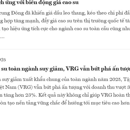
ch ứng với biến động giá cao su
rung Đông đã khiến giá dầu leo thang, kéo theo chi phí đ
g hợp tăng mạnh, đẩy giá cao su trên thị trường quốc tế t
 tạo hiệu ứng tích cực cho ngành cao su toàn cầu cũng nh
..
025
 su toàn ngành suy giảm, VRG vẫn bứt phá ấn tượ
đà suy giảm xuất khẩu chung của toàn ngành năm 2025, T
ệt Nam (VRG) vẫn bứt phá ấn tượng với doanh thu vượt 3
ận tăng hơn 23%. Kết quả này không chỉ giúp VRG hoàn t
òn tạo nền tảng vững chắc để hướng tới mục tiêu cao hơ