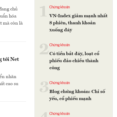
1
Chứng khoán
đang chủ
VN-Index giảm mạnh nhất
huẩn hóa
8 phiên, thanh khoản
t mà còn là
xuống đáy
2
Chứng khoán
Có tiền bắt đáy, loạt cổ
 tới Net
phiếu đảo chiều thành
công
iển nhãn
3
Chứng khoán
ất cao su
Blog chứng khoán: Chỉ số
yếu, cổ phiếu mạnh
Chứng khoán