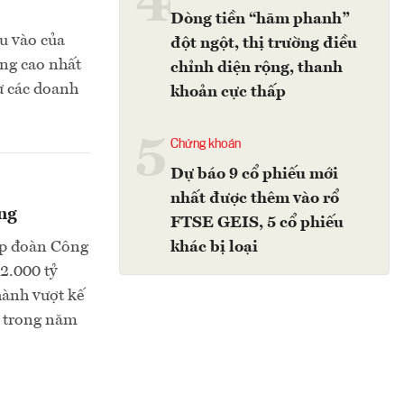
4
Dòng tiền “hãm phanh”
ầu vào của
đột ngột, thị trường điều
ăng cao nhất
chỉnh diện rộng, thanh
ư các doanh
khoản cực thấp
5
Chứng khoán
Dự báo 9 cổ phiếu mới
nhất được thêm vào rổ
ng
FTSE GEIS, 5 cổ phiếu
ập đoàn Công
khác bị loại
2.000 tỷ
hành vượt kế
n trong năm