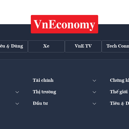
iêu & Dùng
Xe
VnE TV
Tech Conn
Tài chính
Chứng k
Thị trường
Thế giới
Đầu tư
Tiêu & 