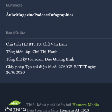
Multimedia
Ảnh
eMagazine
Podcast
Infographics
Ban Biên tập
Chủ tịch HĐBT: TS. Chử Văn Lâm
Tổng biên tập: Chử Thị Hạnh
Tổng thư ký tòa soạn: Đào Quang Bính
Giấy phép Tạp chí điện tử số: 272/GP-BTTTT ngày
26/6/2020
Thiết kế và phát triển bởi
Hemera Media
Dựa trên nền tảng
Hemera AI CMS