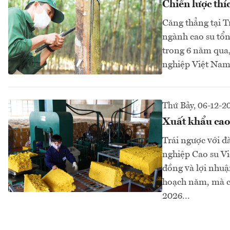
Chiến lược thí
Căng thẳng tại T
ngành cao su tổn
trong 6 năm qua,
nghiệp Việt Nam.
Thứ Bảy, 06-12-2
Xuất khẩu cao
Trái ngược với 
nghiệp Cao su Vi
đồng và lợi nhu
hoạch năm, mà c
2026...