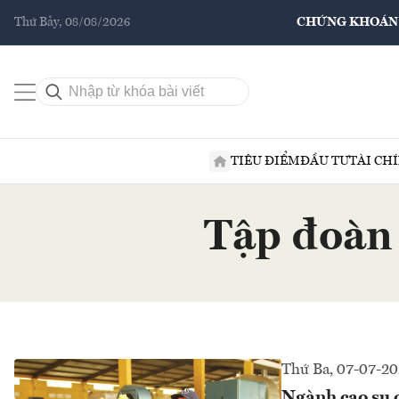
Thứ Bảy, 08/08/2026
CHỨNG KHOÁN
TIÊU ĐIỂM
ĐẦU TƯ
TÀI CH
Tập đoàn
Thứ Ba, 07-07-2
Ngành cao su 