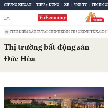
CHỨNG KHOÁN
TIÊU & DÙNG
XE
VNE TV
TECH CO
TIÊU ĐIỂM
ĐẦU TƯ
TÀI CHÍNH
KINH TẾ SỐ
KINH TẾ XANH
Thị trường bất động sản
Đức Hòa