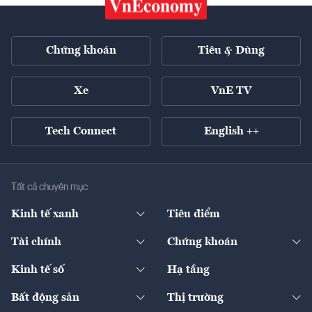
Chứng khoán
Tiêu & Dùng
Xe
VnE TV
Tech Connect
English ++
Tất cả chuyên mục
Kinh tế xanh
Tiêu điểm
Chuyển động xanh
Tài chính
Chứng khoán
Pháp lý
Ngân hàng
Doanh nghiệp niêm yết
Kinh tế số
Hạ tầng
Thương hiệu xanh
Thị trường vốn
Thị trường
Sản phẩm - Thị trường
Bất động sản
Thị trường
Diễn đàn
Thuế
Đầu tư