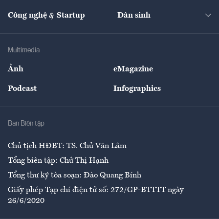
Cafe BĐS
Thị trường
Kinh doanh
Kết nối
Tạp chí kinh tế Việt Nam
eMagazine
Nhà đầu tư
Du lịch
Công nghệ & Startup
Dân sinh
Tư vấn
Nông sản
Doanh nhân
Tư vấn Tiêu & Dùng
Infographics
Hạ tầng
Sức khỏe
Khung pháp lý
Doanh nghiệp
Địa phương
Thị trường
Bảo hiểm
Multimedia
Sự kiện
Nhân lực
Ảnh
eMagazine
Đẹp +
An sinh
Podcast
Infographics
Giải trí
Y tế
Nhà
Ban Biên tập
Ẩm thực
Chủ tịch HĐBT: TS. Chử Văn Lâm
Tổng biên tập: Chử Thị Hạnh
Tổng thư ký tòa soạn: Đào Quang Bính
Giấy phép Tạp chí điện tử số: 272/GP-BTTTT ngày
26/6/2020