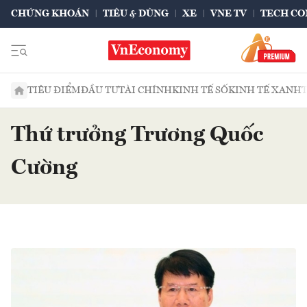
CHỨNG KHOÁN
TIÊU & DÙNG
XE
VNE TV
TECH CO
TIÊU ĐIỂM
ĐẦU TƯ
TÀI CHÍNH
KINH TẾ SỐ
KINH TẾ XANH
Thứ trưởng Trương Quốc
Cường