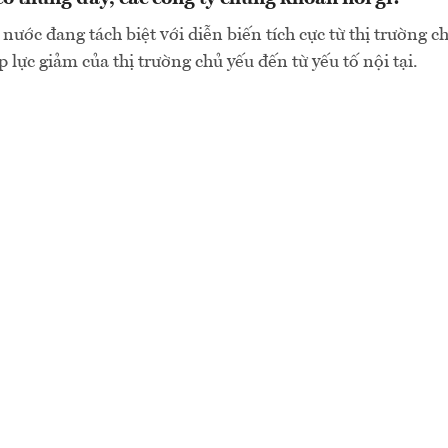
 nước đang tách biệt với diễn biến tích cực từ thị trường 
áp lực giảm của thị trường chủ yếu đến từ yếu tố nội tại.