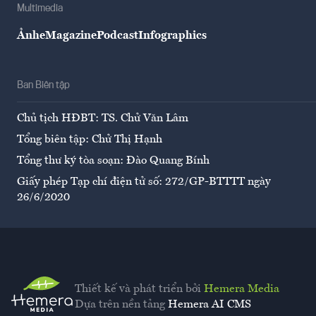
Multimedia
Ảnh
eMagazine
Podcast
Infographics
Ban Biên tập
Chủ tịch HĐBT: TS. Chử Văn Lâm
Tổng biên tập: Chử Thị Hạnh
Tổng thư ký tòa soạn: Đào Quang Bính
Giấy phép Tạp chí điện tử số: 272/GP-BTTTT ngày
26/6/2020
Thiết kế và phát triển bởi
Hemera Media
Dựa trên nền tảng
Hemera AI CMS