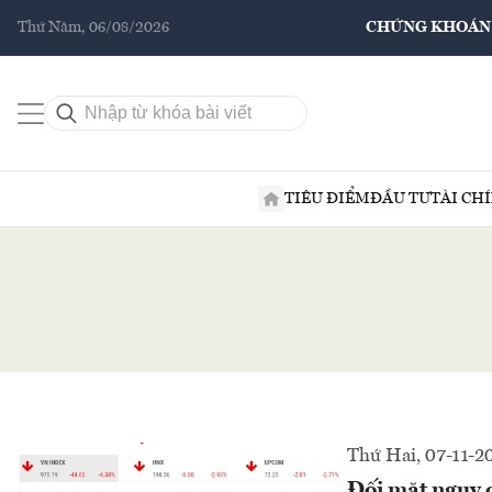
Thứ Năm, 06/08/2026
CHỨNG KHOÁN
TIÊU ĐIỂM
ĐẦU TƯ
TÀI CH
Thứ Hai, 07-11-2
Đối mặt nguy c