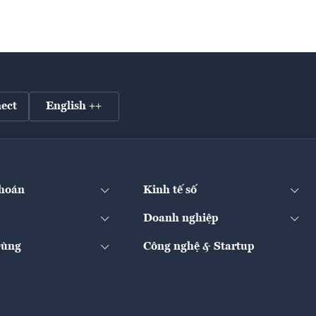
ect
English ++
hoán
Kinh tế số
Doanh nghiệp
Dùng
Công nghệ & Startup