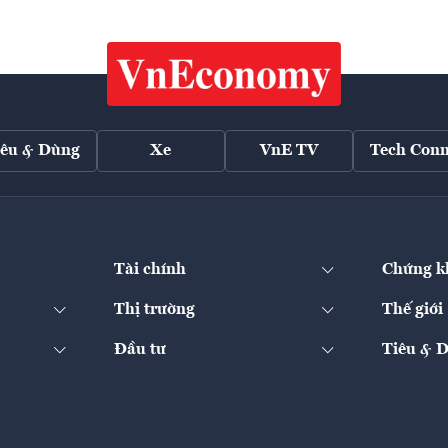
iêu & Dùng
Xe
VnE TV
Tech Conn
Tài chính
Chứng k
Thị trường
Thế giới
Đầu tư
Tiêu & 