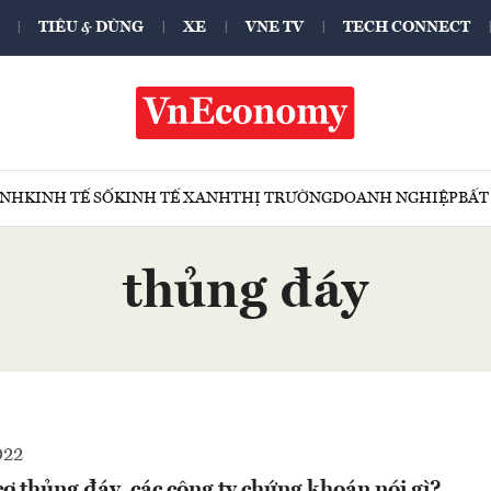
TIÊU & DÙNG
XE
VNE TV
TECH CONNECT
ÍNH
KINH TẾ SỐ
KINH TẾ XANH
THỊ TRƯỜNG
DOANH NGHIỆP
BẤT
thủng đáy
022
ơ thủng đáy, các công ty chứng khoán nói gì?