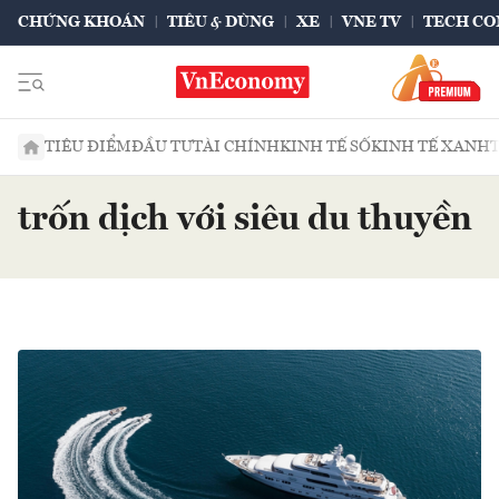
CHỨNG KHOÁN
TIÊU & DÙNG
XE
VNE TV
TECH CO
TIÊU ĐIỂM
ĐẦU TƯ
TÀI CHÍNH
KINH TẾ SỐ
KINH TẾ XANH
trốn dịch với siêu du thuyền