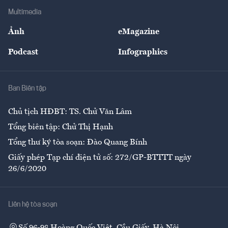
Địa phương
Thị trường
Bảo hiểm
Multimedia
Sự kiện
Nhân lực
Ảnh
eMagazine
Đẹp +
An sinh
Podcast
Infographics
Giải trí
Y tế
Nhà
Ban Biên tập
Ẩm thực
Chủ tịch HĐBT: TS. Chử Văn Lâm
Tổng biên tập: Chử Thị Hạnh
Tổng thư ký tòa soạn: Đào Quang Bính
Giấy phép Tạp chí điện tử số: 272/GP-BTTTT ngày
26/6/2020
Liên hệ tòa soạn
Số 96-98 Hoàng Quốc Việt, Cầu Giấy, Hà Nội