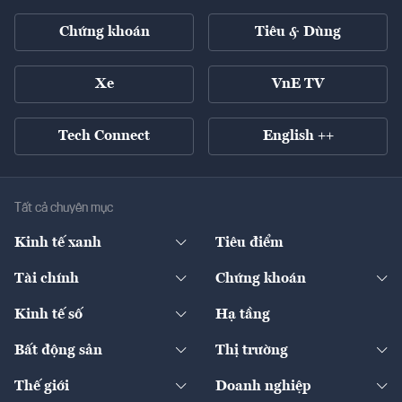
Chứng khoán
Tiêu & Dùng
Xe
VnE TV
Tech Connect
English ++
Tất cả chuyên mục
Kinh tế xanh
Tiêu điểm
Chuyển động xanh
Tài chính
Chứng khoán
Pháp lý
Ngân hàng
Doanh nghiệp niêm yết
Kinh tế số
Hạ tầng
Thương hiệu xanh
Thị trường vốn
Thị trường
Sản phẩm - Thị trường
Bất động sản
Thị trường
Diễn đàn
Thuế
Đầu tư
Tài sản số
Chính sách
Xuất nhập khẩu
Thế giới
Doanh nghiệp
Bảo hiểm
Quốc tế
Dịch vụ số