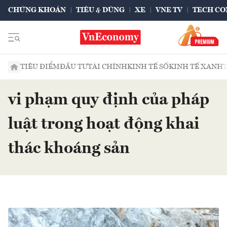
CHỨNG KHOÁN
TIÊU & DÙNG
XE
VNE TV
TECH CO
TIÊU ĐIỂM
ĐẦU TƯ
TÀI CHÍNH
KINH TẾ SỐ
KINH TẾ XANH
vi phạm quy định của pháp
luật trong hoạt động khai
thác khoáng sản