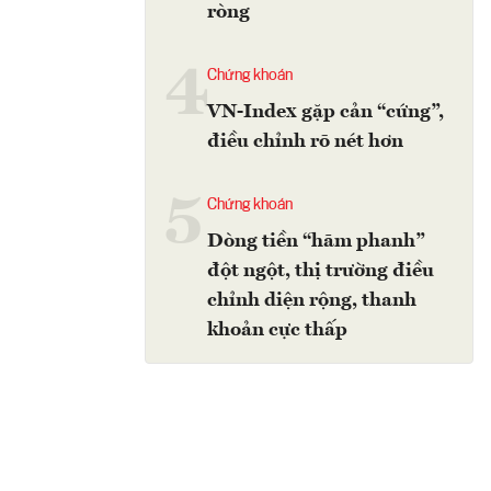
ròng
4
Chứng khoán
VN-Index gặp cản “cứng”,
điều chỉnh rõ nét hơn
5
Chứng khoán
Dòng tiền “hãm phanh”
đột ngột, thị trường điều
chỉnh diện rộng, thanh
khoản cực thấp