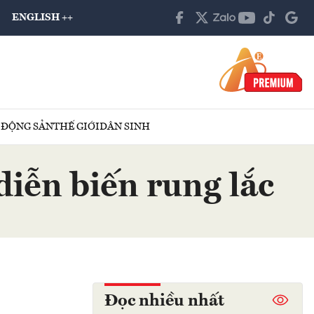
ENGLISH ++
 ĐỘNG SẢN
THẾ GIỚI
DÂN SINH
diễn biến rung lắc
Đọc nhiều nhất