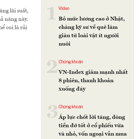
1
Video
ng lãi suất,
Bỏ mức lương cao ở Nhật,
hả năng này.
chàng kỹ sư về quê làm
 coi là rủi
giàu từ loài vật ít người
nuôi
2
Chứng khoán
VN-Index giảm mạnh nhất
8 phiên, thanh khoản
xuống đáy
3
Chứng khoán
Áp lực chốt lời tăng, dòng
tiền đỡ tốt ở cổ phiếu vừa
và nhỏ, vốn ngoại vẫn mua