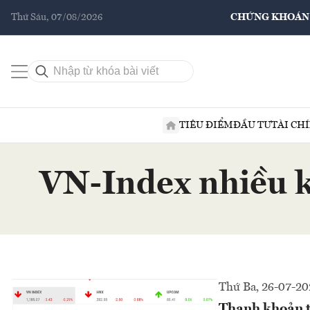
Thứ Sáu, 07/08/2026
CHỨNG KHOÁN
TIÊU ĐIỂM
ĐẦU TƯ
TÀI CH
VN-Index nhiều kh
Thứ Ba, 26-07-20
Thanh khoản th