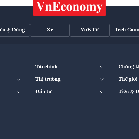
iêu & Dùng
Xe
VnE TV
Tech Conn
Tài chính
Chứng k
Thị trường
Thế giới
Đầu tư
Tiêu & 