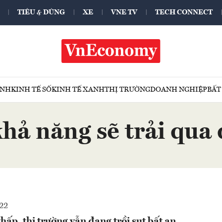
TIÊU & DÙNG
XE
VNE TV
TECH CONNECT
ÍNH
KINH TẾ SỐ
KINH TẾ XANH
THỊ TRƯỜNG
DOANH NGHIỆP
BẤT
ả năng sẽ trải qua 
22
ấp, thị trường vẫn đang trồi sụt bất an