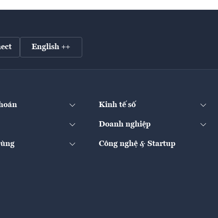
ect
English ++
hoán
Kinh tế số
Doanh nghiệp
Dùng
Công nghệ & Startup