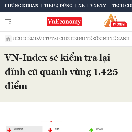
CHỨNG KHOÁN
TIÊU & DÙNG
XE
VNE TV
TECH CO
TIÊU ĐIỂM
ĐẦU TƯ
TÀI CHÍNH
KINH TẾ SỐ
KINH TẾ XANH
VN-Index sẽ kiểm tra lại
đỉnh cũ quanh vùng 1.425
điểm