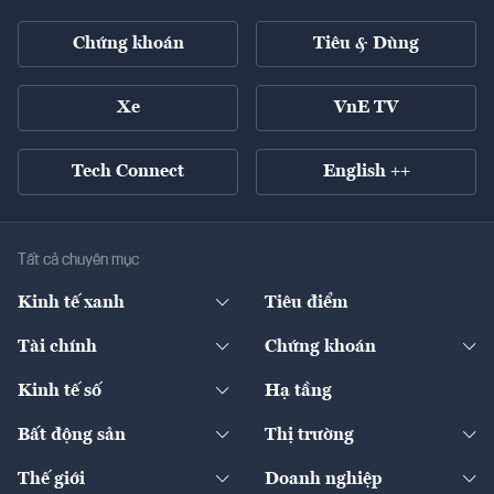
Chứng khoán
Tiêu & Dùng
Xe
VnE TV
Tech Connect
English ++
Tất cả chuyên mục
Kinh tế xanh
Tiêu điểm
Chuyển động xanh
Tài chính
Chứng khoán
Pháp lý
Ngân hàng
Doanh nghiệp niêm yết
Kinh tế số
Hạ tầng
Thương hiệu xanh
Thị trường vốn
Thị trường
Sản phẩm - Thị trường
Bất động sản
Thị trường
Diễn đàn
Thuế
Đầu tư
Tài sản số
Chính sách
Xuất nhập khẩu
Thế giới
Doanh nghiệp
Bảo hiểm
Quốc tế