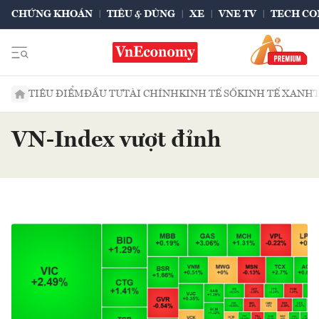
CHỨNG KHOÁN
TIÊU & DÙNG
XE
VNE TV
TECH CO
TIÊU ĐIỂM
ĐẦU TƯ
TÀI CHÍNH
KINH TẾ SỐ
KINH TẾ XANH
VN-Index vượt đỉnh