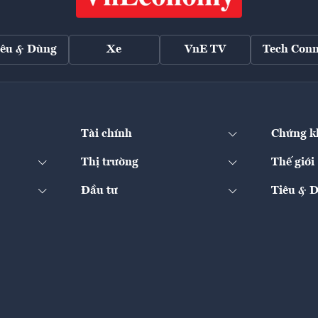
iêu & Dùng
Xe
VnE TV
Tech Conn
Tài chính
Chứng k
Thị trường
Thế giới
Đầu tư
Tiêu & 