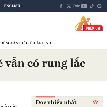
ENGLISH ++
 ĐỘNG SẢN
THẾ GIỚI
DÂN SINH
 vẫn có rung lắc
Đọc nhiều nhất
tuần này