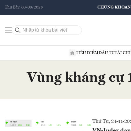
Thứ Bảy, 08/08/2026
CHỨNG KHOÁN
TIÊU ĐIỂM
ĐẦU TƯ
TÀI CH
Vùng kháng cự 1
Thứ Tư, 24-11-20
VN-Index đang