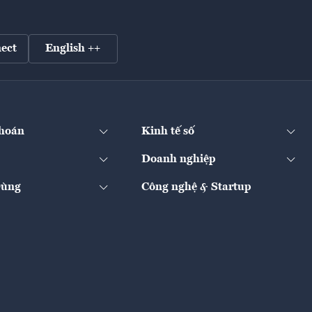
ect
English ++
hoán
Kinh tế số
Doanh nghiệp
Dùng
Công nghệ & Startup