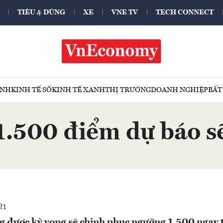
TIÊU & DÙNG
XE
VNE TV
TECH CONNECT
ÍNH
KINH TẾ SỐ
KINH TẾ XANH
THỊ TRƯỜNG
DOANH NGHIỆP
BẤT
.500 điểm dự báo sẽ
21
 được kỳ vọng sẽ chinh phục ngưỡng 1.500 ngay 