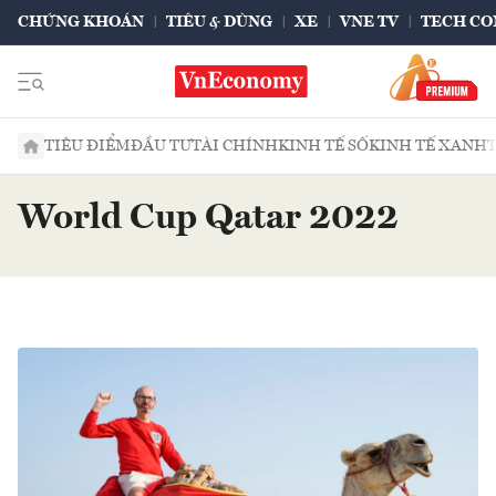
CHỨNG KHOÁN
TIÊU & DÙNG
XE
VNE TV
TECH CO
TIÊU ĐIỂM
ĐẦU TƯ
TÀI CHÍNH
KINH TẾ SỐ
KINH TẾ XANH
World Cup Qatar 2022