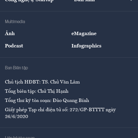
Tư vấn
Nông sản
Doanh nhân
Tư vấn Tiêu & Dùng
Infographics
Hạ tầng
Sức khỏe
Khung pháp lý
Doanh nghiệp
Địa phương
Thị trường
Bảo hiểm
Multimedia
Sự kiện
Nhân lực
Ảnh
eMagazine
Đẹp +
An sinh
Podcast
Infographics
Giải trí
Y tế
Nhà
Ban Biên tập
Ẩm thực
Chủ tịch HĐBT: TS. Chử Văn Lâm
Tổng biên tập: Chử Thị Hạnh
Tổng thư ký tòa soạn: Đào Quang Bính
Giấy phép Tạp chí điện tử số: 272/GP-BTTTT ngày
26/6/2020