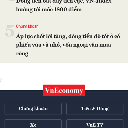
Dòng tiền bắt đáy tích cực, VN-Index
hướng tới mốc 1800 điểm
5
Chứng khoán
Áp lực chốt lời tăng, dòng tiền đỡ tốt ở cổ
phiếu vừa và nhỏ, vốn ngoại vẫn mua
ròng
}
Chứng khoán
Tiêu & Dùng
Xe
VnE TV