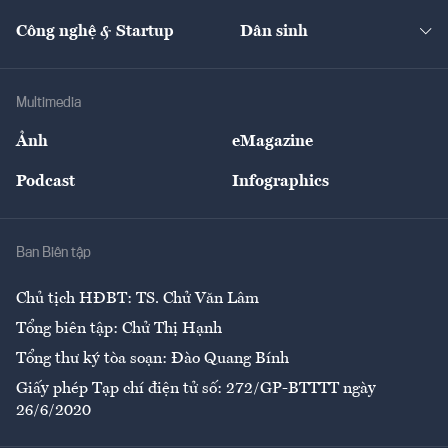
Cafe BĐS
Thị trường
Kinh doanh
Kết nối
Tạp chí kinh tế Việt Nam
eMagazine
Nhà đầu tư
Du lịch
Công nghệ & Startup
Dân sinh
Tư vấn
Nông sản
Doanh nhân
Tư vấn Tiêu & Dùng
Infographics
Hạ tầng
Sức khỏe
Khung pháp lý
Doanh nghiệp
Địa phương
Thị trường
Bảo hiểm
Multimedia
Sự kiện
Nhân lực
Ảnh
eMagazine
Đẹp +
An sinh
Podcast
Infographics
Giải trí
Y tế
Nhà
Ban Biên tập
Ẩm thực
Chủ tịch HĐBT: TS. Chử Văn Lâm
Tổng biên tập: Chử Thị Hạnh
Tổng thư ký tòa soạn: Đào Quang Bính
Giấy phép Tạp chí điện tử số: 272/GP-BTTTT ngày
26/6/2020