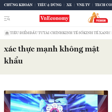
CHỨNG KHOÁN
TIÊU & DÙNG
XE
VNE TV
TECH CO
TIÊU ĐIỂM
ĐẦU TƯ
TÀI CHÍNH
KINH TẾ SỐ
KINH TẾ XANH
xác thực mạnh không mật
khẩu