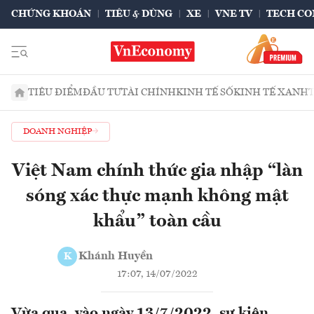
CHỨNG KHOÁN
TIÊU & DÙNG
XE
VNE TV
TECH CO
TIÊU ĐIỂM
ĐẦU TƯ
TÀI CHÍNH
KINH TẾ SỐ
KINH TẾ XANH
DOANH NGHIỆP
Việt Nam chính thức gia nhập “làn
sóng xác thực mạnh không mật
khẩu” toàn cầu
Khánh Huyền
K
17:07, 14/07/2022
Vừa qua, vào ngày 13/7/2022, sự kiện