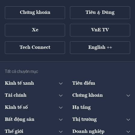
Chứng khoán
Tiêu & Dùng
Xe
VnE TV
Tech Connect
English ++
Tất cả chuyên mục
Kinh tế xanh
Tiêu điểm
Chuyển động xanh
Tài chính
Chứng khoán
Pháp lý
Ngân hàng
Doanh nghiệp niêm yết
Kinh tế số
Hạ tầng
Thương hiệu xanh
Thị trường vốn
Thị trường
Sản phẩm - Thị trường
Bất động sản
Thị trường
Diễn đàn
Thuế
Đầu tư
Tài sản số
Chính sách
Xuất nhập khẩu
Thế giới
Doanh nghiệp
Bảo hiểm
Quốc tế