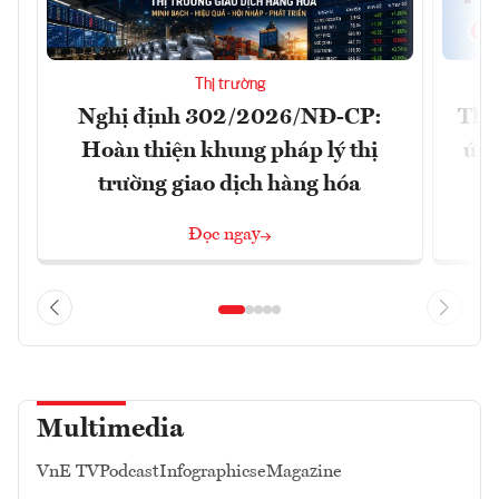
Thị trường
Nghị định 302/2026/NĐ-CP:
Tha
Hoàn thiện khung pháp lý thị
ứng
trường giao dịch hàng hóa
Đọc ngay
Multimedia
VnE TV
Podcast
Infographics
eMagazine