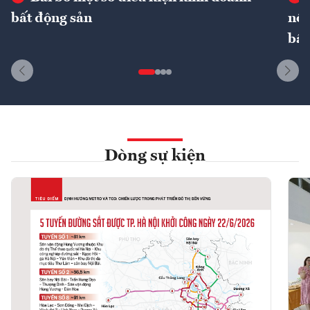
bất động sản
nôn
bất
Dòng sự kiện