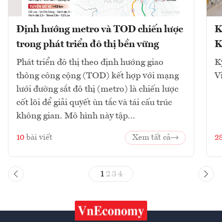
Định hướng metro và TOD chiến lược
K
trong phát triển đô thị bền vững
K
Phát triển đô thị theo định hướng giao
K
thông công cộng (TOD) kết hợp với mạng
V
lưới đường sắt đô thị (metro) là chiến lược
cốt lõi để giải quyết ùn tắc và tái cấu trúc
không gian. Mô hình này tập...
10
bài viết
Xem tất cả
2
1
2
3
4