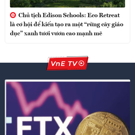
Chủ tịch Edison Schools: Eco Retreat
là cơ hội để kiến tạo ra một “rừng cây giáo
dục” xanh tươi vươn cao mạnh mẽ