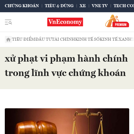
CHỨNG KHOÁN
TIÊU & DÙNG
XE
VNE TV
TECH CO
TIÊU ĐIỂM
ĐẦU TƯ
TÀI CHÍNH
KINH TẾ SỐ
KINH TẾ XANH
xử phạt vi phạm hành chính
trong lĩnh vực chứng khoán