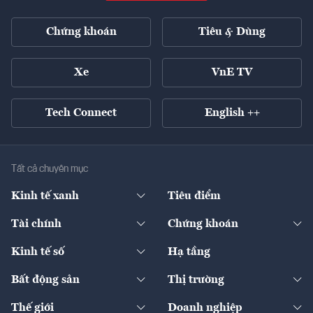
Chứng khoán
Tiêu & Dùng
Xe
VnE TV
Tech Connect
English ++
Tất cả chuyên mục
Kinh tế xanh
Tiêu điểm
Chuyển động xanh
Tài chính
Chứng khoán
Pháp lý
Ngân hàng
Doanh nghiệp niêm yết
Kinh tế số
Hạ tầng
Thương hiệu xanh
Thị trường vốn
Thị trường
Sản phẩm - Thị trường
Bất động sản
Thị trường
Diễn đàn
Thuế
Đầu tư
Tài sản số
Chính sách
Xuất nhập khẩu
Thế giới
Doanh nghiệp