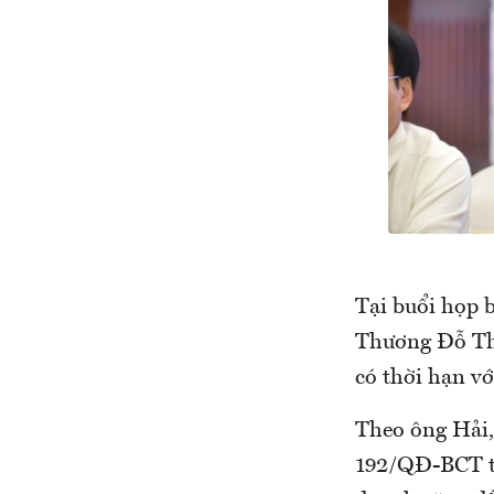
Tại buổi họp 
Thương Đỗ Thắ
có thời hạn v
Theo ông Hải,
192/QĐ-BCT th