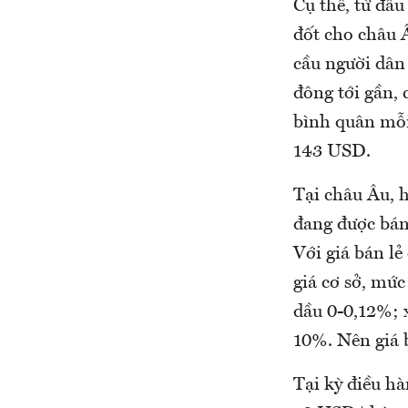
Cụ thể, từ đầ
đốt cho châu Â
cầu người dân
đông tới gần, 
bình quân mỗi
143 USD.
Tại châu Âu, 
đang được bán
Với giá bán lẻ
giá cơ sở, mứ
dầu 0-0,12%; x
10%. Nên giá 
Tại kỳ điều hà