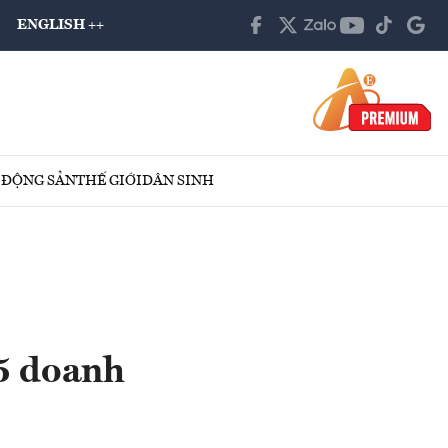
ENGLISH ++
 ĐỘNG SẢN
THẾ GIỚI
DÂN SINH
 5 doanh