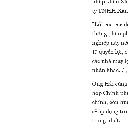
nhập khẩu Xă
ty TNHH Xăng
"Lỗi của các 
thống phân ph
nghiệp này nế
19 quyền lợi, 
các nhà máy l
nhân khác…",
Ông Hải cũng 
họp Chính phủ
chính, còn hì
sẽ áp dụng tro
trọng nhất.