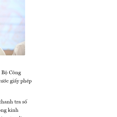
g Bộ Công
tước giấy phép
thanh tra số
ong kinh