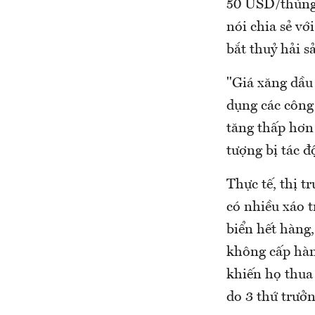
50 USD/thùng,
nói chia sẻ vớ
bắt thuỷ hải s
"Giá xăng dầu 
dụng các công
tăng thấp hơn 
tượng bị tác đ
Thực tế, thị t
có nhiều xáo t
biển hết hàng,
không cấp hàng
khiến họ thua
do 3 thứ trưởn