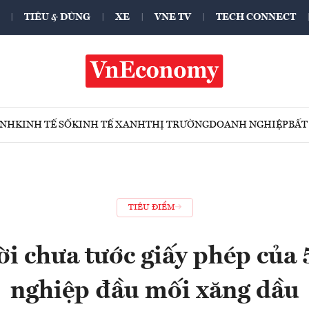
TIÊU & DÙNG
XE
VNE TV
TECH CONNECT
ÍNH
KINH TẾ SỐ
KINH TẾ XANH
THỊ TRƯỜNG
DOANH NGHIỆP
BẤT
TIÊU ĐIỂM
i chưa tước giấy phép của
nghiệp đầu mối xăng dầu