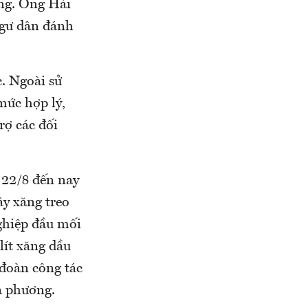
ăng. Ông Hải
 ngư dân đánh
c. Ngoài sử
mức hợp lý,
rợ các đối
 22/8 đến nay
ây xăng treo
nghiệp đầu mối
lít xăng dầu
 đoàn công tác
ịa phương.