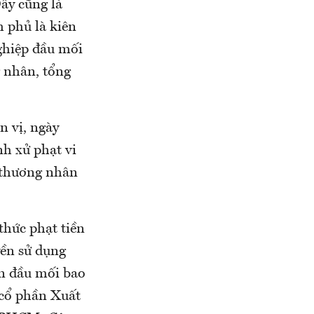
ây cũng là
 phủ là kiên
ghiệp đầu mối
 nhân, tổng
n vị, ngày
h xử phạt vi
 thương nhân
thức phạt tiền
yền sử dụng
n đầu mối bao
cổ phần Xuất