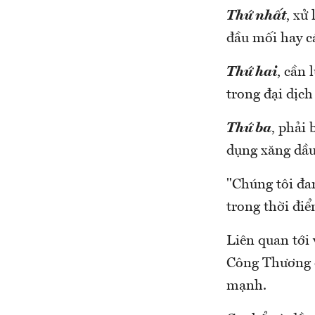
Thứ nhất
, xử
đầu mối hay cá
Thứ hai
, cần
trong đại dịch
Thứ ba
, phải
dụng xăng dầu
"Chúng tôi đan
trong thời đi
Liên quan tới 
Công Thương c
mạnh.