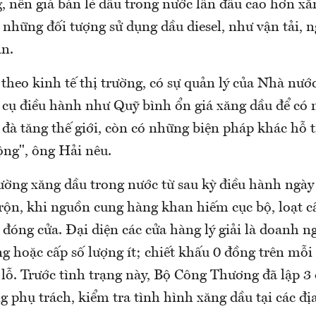
 nên giá bán lẻ dầu trong nước lần đầu cao hơn x
i những đối tượng sử dụng dầu diesel, như vận tải,
ản.
theo kinh tế thị trường, có sự quản lý của Nhà nướ
 cụ điều hành như Quỹ bình ổn giá xăng dầu để có 
đà tăng thế giới, còn có những biện pháp khác hỗ t
ộng", ông Hải nêu.
rường xăng dầu trong nước từ sau kỳ điều hành ngày
rộn, khi nguồn cung hàng khan hiếm cục bộ, loạt c
 đóng cửa. Đại diện các cửa hàng lý giải là doanh 
 hoặc cấp số lượng ít; chiết khấu 0 đồng trên mỗi 
 lỗ. Trước tình trạng này, Bộ Công Thương đã lập 3
g phụ trách, kiểm tra tình hình xăng dầu tại các đ