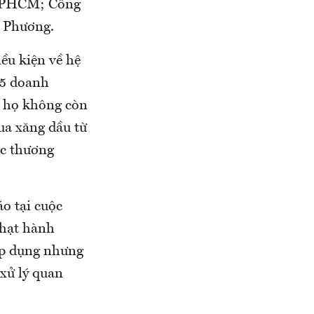
 TPHCM; Công
 Phương.
ều kiện về hệ
 5 doanh
ì họ không còn
ua xăng dầu từ
ác thương
o tại cuộc
phạt hành
 áp dụng nhưng
 xử lý quan