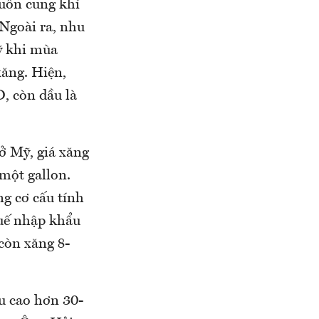
guồn cung khí
 Ngoài ra, nhu
ỹ khi mùa
xăng. Hiện,
, còn dầu là
ở Mỹ, giá xăng
một gallon.
ng cơ cấu tính
huế nhập khẩu
 còn xăng 8-
ầu cao hơn 30-