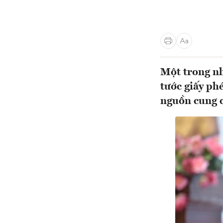
Một trong n
tước giấy ph
nguồn cung c