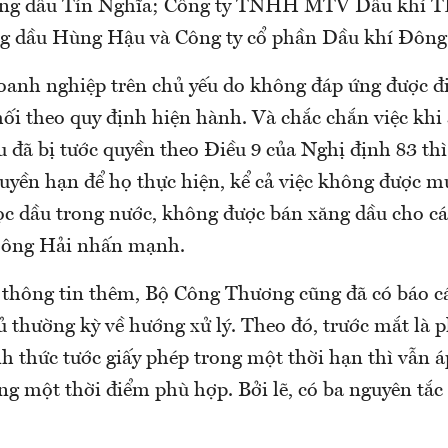
ng dầu Tín Nghĩa; Công ty TNHH MTV Dầu khí
 dầu Hùng Hậu và Công ty cổ phần Dầu khí Đông
doanh nghiệp trên chủ yếu do không đáp ứng được đi
ối theo quy định hiện hành. Và chắc chắn việc khi
u đã bị tước quyền theo Điều 9 của Nghị định 83 th
quyền hạn để họ thực hiện, kể cả việc không được m
ọc dầu trong nước, không được bán xăng dầu cho c
 ông Hải nhấn mạnh.
thông tin thêm, Bộ Công Thương cũng đã có báo cá
 thường kỳ về hướng xử lý. Theo đó, trước mắt là 
nh thức tước giấy phép trong một thời hạn thì vẫn
ng một thời điểm phù hợp. Bởi lẽ, có ba nguyên tắc