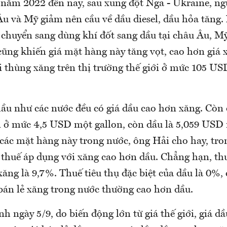
u năm 2022 đến nay, sau xung đột Nga - Ukraine, n
u và Mỹ giảm nên cầu về dầu diesel, dầu hỏa tăng.
 chuyển sang dùng khí đốt sang dầu tại châu Âu, M
cũng khiến giá mặt hàng này tăng vọt, cao hơn giá 
 thùng xăng trên thị trường thế giới ở mức 105 USD
hầu như các nước đều có giá dầu cao hơn xăng. Còn 
 ở mức 4,5 USD một gallon, còn dầu là 5,059 USD 
 các mặt hàng này trong nước, ông Hải cho hay, tro
c thuế áp dụng với xăng cao hơn dầu. Chẳng hạn, t
ăng là 9,7%. Thuế tiêu thụ đặc biệt của dầu là 0%,
bán lẻ xăng trong nước thường cao hơn dầu.
nh ngày 5/9, do biến động lớn từ giá thế giới, giá d