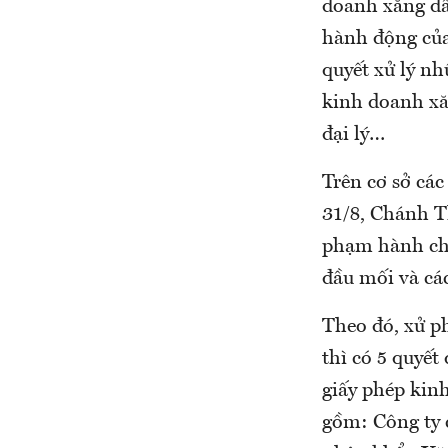
doanh xăng dầ
hành động của
quyết xử lý n
kinh doanh xă
đại lý…
Trên cơ sở các
31/8, Chánh T
phạm hành chí
đầu mối và cá
Theo đó, xử ph
thì có 5 quyết
giấy phép kin
gồm: Công ty