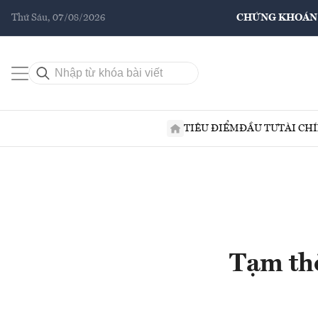
Thứ Sáu, 07/08/2026
CHỨNG KHOÁN
TIÊU ĐIỂM
ĐẦU TƯ
TÀI CH
Tạm thờ