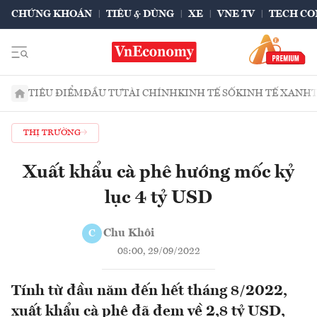
CHỨNG KHOÁN
TIÊU & DÙNG
XE
VNE TV
TECH CO
TIÊU ĐIỂM
ĐẦU TƯ
TÀI CHÍNH
KINH TẾ SỐ
KINH TẾ XANH
THỊ TRƯỜNG
Xuất khẩu cà phê hướng mốc kỷ
lục 4 tỷ USD
Chu Khôi
C
08:00, 29/09/2022
Tính từ đầu năm đến hết tháng 8/2022,
xuất khẩu cà phê đã đem về 2,8 tỷ USD,