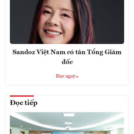
Sandoz Việt Nam có tân Tổng Giám
đốc
Đọc ngay
Đọc tiếp