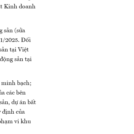
uật Kinh doanh
 sản (sửa
/1/2025. Đối
ản tại Việt
động sản tại
, minh bạch;
ủa các bên
sản, dự án bất
y định của
 phạm vi khu