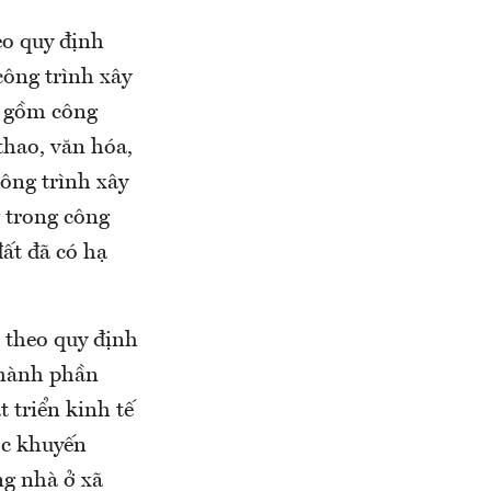
eo quy định
công trình xây
o gồm công
thao, văn hóa,
công trình xây
 trong công
ất đã có hạ
 theo quy định
thành phần
 triển kinh tế
ớc khuyến
ng nhà ở xã