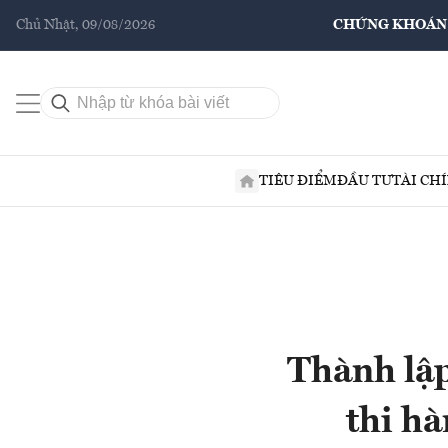
Chủ Nhật, 09/08/2026
CHỨNG KHOÁN
TIÊU ĐIỂM
ĐẦU TƯ
TÀI CH
Thành lậ
thi h