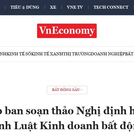
TIÊU & DÙNG
XE
VNE TV
TECH CONNECT
ÍNH
KINH TẾ SỐ
KINH TẾ XANH
THỊ TRƯỜNG
DOANH NGHIỆP
BẤT
BẤT ĐỘNG SẢN
p ban soạn thảo Nghị định 
ành Luật Kinh doanh bất độ