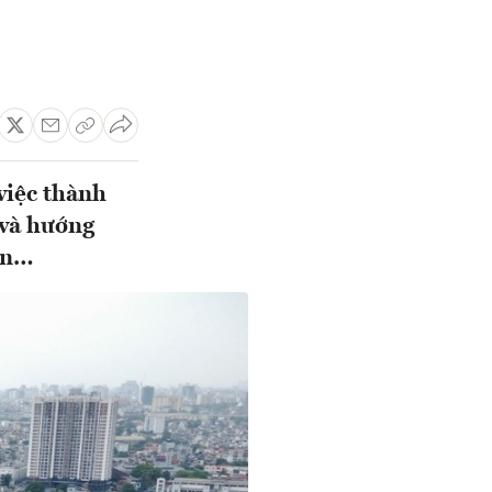
việc thành
 và hướng
ản…