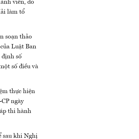
ành viên, do
ải làm tổ
an soạn thảo
 của Luật Ban
 định số
một số điều và
iệm thực hiện
Đ-CP ngày
háp thi hành
ể sau khi Nghị