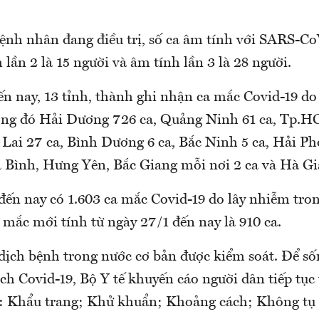
ệnh nhân đang điều trị, số ca âm tính với SARS-CoV
 lần 2 là 15 người và âm tính lần 3 là 28 người.
n nay, 13 tỉnh, thành ghi nhận ca mắc Covid-19 do
ong đó Hải Dương 726 ca, Quảng Ninh 61 ca, Tp.H
 Lai 27 ca, Bình Dương 6 ca, Bắc Ninh 5 ca, Hải Ph
a Bình, Hưng Yên, Bắc Giang mỗi nơi 2 ca và Hà Gi
n nay có 1.603 ca mắc Covid-19 do lây nhiễm trong
ca mắc mới tính từ ngày 27/1 đến nay là 910 ca.
 dịch bệnh trong nước cơ bản được kiểm soát. Để s
ịch Covid-19, Bộ Y tế khuyến cáo người dân tiếp tục
: Khẩu trang; Khử khuẩn; Khoảng cách; Không tụ 