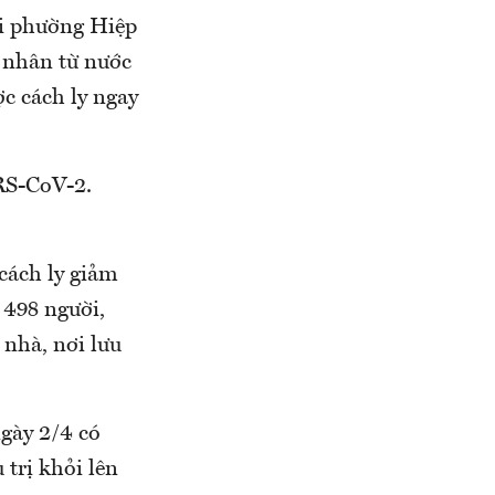
ại phường Hiệp
 nhân từ nước
c cách ly ngay
RS-CoV-2.
.
cách ly giảm
 498 người,
i nhà, nơi lưu
gày 2/4 có
trị khỏi lên