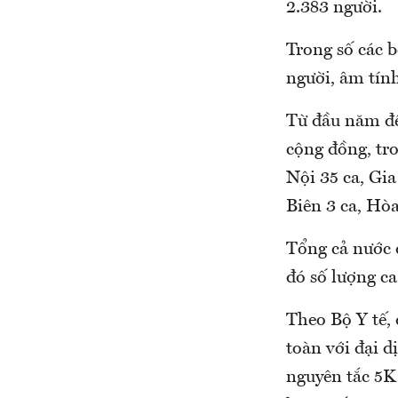
2.383 người.
Trong số các b
người, âm tính
Từ đầu năm đế
cộng đồng, tr
Nội 35 ca, Gia
Biên 3 ca, Hò
Tổng cả nước đế
đó số lượng 
Theo Bộ Y tế,
toàn với đại d
nguyên tắc 5K