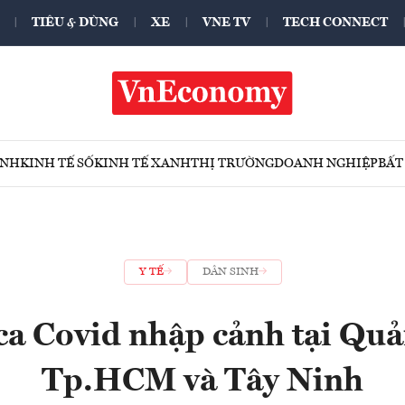
TIÊU & DÙNG
XE
VNE TV
TECH CONNECT
ÍNH
KINH TẾ SỐ
KINH TẾ XANH
THỊ TRƯỜNG
DOANH NGHIỆP
BẤT
Y TẾ
DÂN SINH
ca Covid nhập cảnh tại Quả
Tp.HCM và Tây Ninh