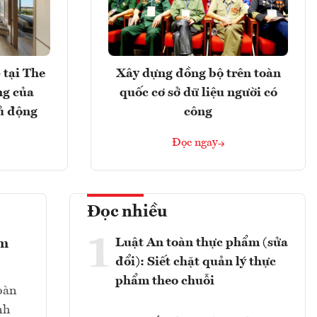
 tại The
Xây dựng đồng bộ trên toàn
ng của
quốc cơ sở dữ liệu người có
ủ động
công
Đọc ngay
Đọc nhiều
1
Luật An toàn thực phẩm (sửa
ẩm
đổi): Siết chặt quản lý thực
phẩm theo chuỗi
toàn
nh