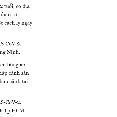
 tuổi, có địa
 nhân từ
c cách ly ngay
RS-CoV-2.
ảng Ninh.
ên tàu giao
hập cảnh sân
hập cảnh tại
RS-CoV-2.
đới Tp.HCM.