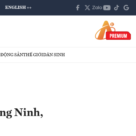
ENGLISH ++
 ĐỘNG SẢN
THẾ GIỚI
DÂN SINH
ng Ninh,