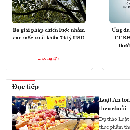
Ba giải pháp chiến lược nhằm
Ứng dụ
cán mốc xuất khẩu 74 tỷ USD
CUBHC
thưở
Đọc ngay
Đọc tiếp
Luật An toà
theo chuỗi
Dự thảo Luật 
thực phẩm the