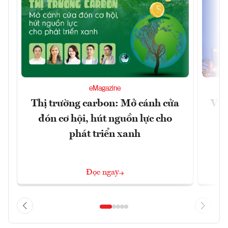
eMagazine
Thị trường carbon: Mở cánh cửa
Việ
đón cơ hội, hút nguồn lực cho
x
phát triển xanh
Đọc ngay