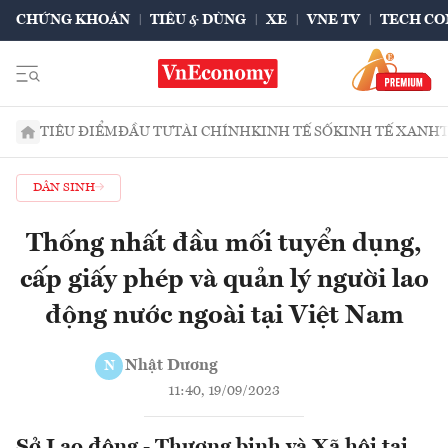
CHỨNG KHOÁN
TIÊU & DÙNG
XE
VNE TV
TECH CO
TIÊU ĐIỂM
ĐẦU TƯ
TÀI CHÍNH
KINH TẾ SỐ
KINH TẾ XANH
DÂN SINH
Thống nhất đầu mối tuyển dụng,
cấp giấy phép và quản lý người lao
động nước ngoài tại Việt Nam
Nhật Dương
N
11:40, 19/09/2023
Sở Lao động - Thương binh và Xã hội tại