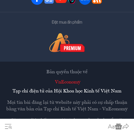
Đặt mua ấn phẩm
Bản quyền thuộc về
VnEconomy
Tạp chí điện tử của Hội Khoa học Kinh tế Việt Nam
Mọi tin bài đăng lại từ website này phải có sự chấp thuận
bằng văn bản của
Tạp chí Kinh tế Việt Nam - VnEconomy
Các trang liên kết ra ngoài sẽ được mở ra ở cửa sổ mới.
VnEconomy không chịu trách nhiệm nội dung các trang
ngoài.