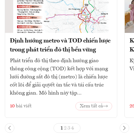
Định hướng metro và TOD chiến lược
K
trong phát triển đô thị bền vững
K
Phát triển đô thị theo định hướng giao
K
thông công cộng (TOD) kết hợp với mạng
V
lưới đường sắt đô thị (metro) là chiến lược
cốt lõi để giải quyết ùn tắc và tái cấu trúc
không gian. Mô hình này tập...
10
bài viết
Xem tất cả
2
1
2
3
4