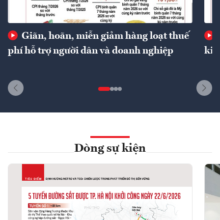
Giãn, hoãn, miễn giảm hàng loạt thuế
phí hỗ trợ người dân và doanh nghiệp
kin
Dòng sự kiện