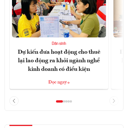
Dân sinh
Dự kiến đưa hoạt động cho thuê
Đề 
lại lao động ra khỏi ngành nghề
hà
kinh doanh có điều kiện
n
Đọc ngay