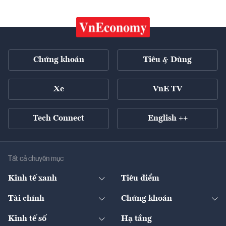
Chứng khoán
Tiêu & Dùng
Xe
VnE TV
Tech Connect
English ++
Tất cả chuyên mục
Kinh tế xanh
Tiêu điểm
Chuyển động xanh
Tài chính
Chứng khoán
Pháp lý
Ngân hàng
Doanh nghiệp niêm yết
Kinh tế số
Hạ tầng