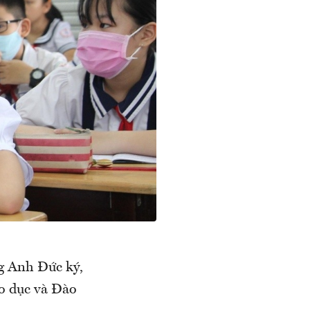
g Anh Đức ký,
o dục và Đào