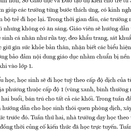
m non, Sở Giáo dục và Đào tạo dự kiến cho trẻ từ 3 
m giúp các trường từng bước thích ứng, có kinh ngh
 bộ trẻ đi học lại. Trong thời gian đầu, các trườ
rú nhưng không có ăn sáng. Giáo viên sẽ hướng dẫn 
ệ sinh cá nhân như rửa tay, đeo khẩu trang, sát kh
c giữ gìn sức khỏe bản thân, nhận biết các biểu hiện
rường bảo đảm nội dung giáo dục nhằm chuẩn bị nền
khi vào lớp 1.
ểu học, học sinh sẽ đi học tuỳ theo cấp độ dịch của 
ịa phương thuộc cấp độ 1 (vùng xanh, bình thường 
 hai buổi, bán trú cho tất cả các khối. Trong tuần đ
n hướng dẫn cho học sinh thói quen phòng dịch, xâ
ức trước đó. Tuần thứ hai, nhà trường dạy học theo 
đồng thời củng cố kiến thức đã học trực tuyến. Tuầ