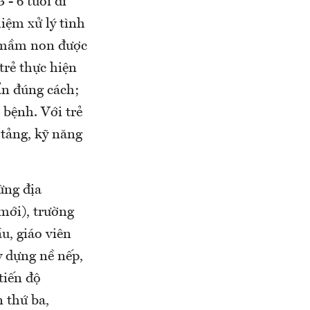
- 6 tuổi đi
iệm xử lý tình
ng mầm non được
trẻ thực hiện
uẩn đúng cách;
 bệnh. Với trẻ
 tảng, kỹ năng
từng địa
mới), trường
ầu, giáo viên
y dựng nề nếp,
tiến độ
n thứ ba,