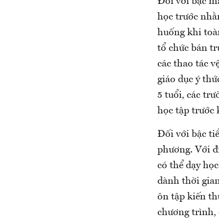
Đối với bậc mầ
học trước nhằ
huống khi toàn
tổ chức bán t
các thao tác v
giáo dục ý thứ
5 tuổi, các t
học tập trước 
Đối với bậc ti
phương. Với đ
có thể dạy học
dành thời gia
ôn tập kiến th
chương trình, 