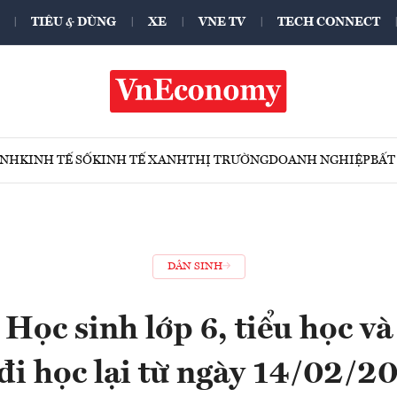
TIÊU & DÙNG
XE
VNE TV
TECH CONNECT
ÍNH
KINH TẾ SỐ
KINH TẾ XANH
THỊ TRƯỜNG
DOANH NGHIỆP
BẤT
DÂN SINH
Học sinh lớp 6, tiểu học v
 đi học lại từ ngày 14/02/2