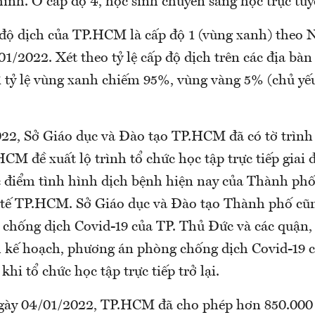
hình. Ở cấp độ 4, học sinh chuyển sang học trực tuy
 độ dịch của TP.HCM là cấp độ 1 (vùng xanh) theo N
01/2022. Xét theo tỷ lệ cấp độ dịch trên các địa bàn
 tỷ lệ vùng xanh chiếm 95%, vùng vàng 5% (chủ yế
22, Sở Giáo dục và Đào tạo TP.HCM đã có tờ trình
M đề xuất lộ trình tổ chức học tập trực tiếp giai đ
c điểm tình hình dịch bệnh hiện nay của Thành phố
 tế TP.HCM. Sở Giáo dục và Đào tạo Thành phố cũ
 chống dịch Covid-19 của TP. Thủ Đức và các quận
h kế hoạch, phương án phòng chống dịch Covid-19 c
khi tổ chức học tập trực tiếp trở lại.
ngày 04/01/2022, TP.HCM đã cho phép hơn 850.000 