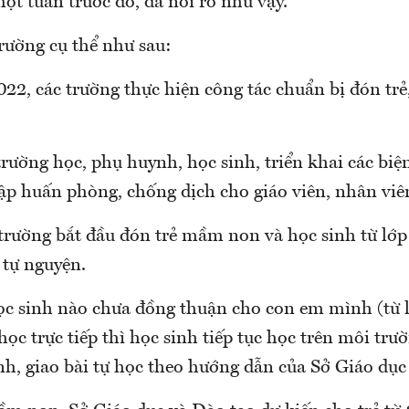
t tuần trước đó, đã nói rõ như vậy.
rường cụ thể như sau:
2, các trường thực hiện công tác chuẩn bị đón trẻ,
trường học, phụ huynh, học sinh, triển khai các bi
tập huấn phòng, chống dịch cho giáo viên, nhân viê
trường bắt đầu đón trẻ mầm non và học sinh từ lớp 
 tự nguyện.
c sinh nào chưa đồng thuận cho con em mình (từ l
học trực tiếp thì học sinh tiếp tục học trên môi trườ
nh, giao bài tự học theo hướng dẫn của Sở Giáo dục