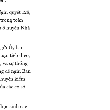
ến.
ghị quyết 128,
 trong toàn
u ở huyện Nhà
 gửi Ủy ban
oạn tiếp theo,
, và sự thống
ng đề nghị Ban
, huyện kiểm
ủa các cơ sở
học sinh các