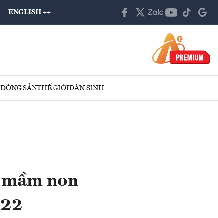
ENGLISH ++
 ĐỘNG SẢN
THẾ GIỚI
DÂN SINH
à mầm non
022