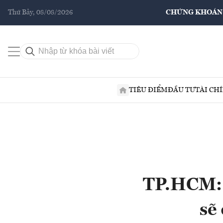
Thứ Bảy, 08/08/2026
CHỨNG KHOÁN
TIÊU ĐIỂM
ĐẦU TƯ
TÀI CH
TP.HCM: 
sẽ