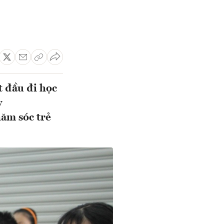
t đầu đi học
y
ăm sóc trẻ