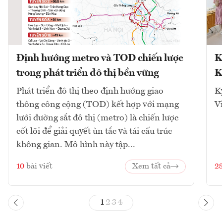
Định hướng metro và TOD chiến lược
K
trong phát triển đô thị bền vững
K
Phát triển đô thị theo định hướng giao
K
thông công cộng (TOD) kết hợp với mạng
V
lưới đường sắt đô thị (metro) là chiến lược
cốt lõi để giải quyết ùn tắc và tái cấu trúc
không gian. Mô hình này tập...
10
bài viết
Xem tất cả
2
1
2
3
4