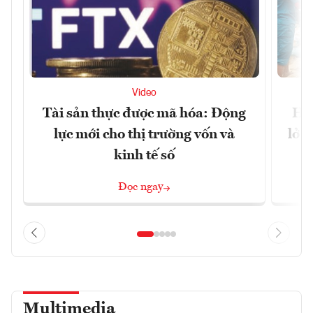
Video
Tài sản thực được mã hóa: Động
Huế
lực mới cho thị trường vốn và
lở 
kinh tế số
Đọc ngay
Multimedia