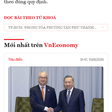
theo đúng quy định.
ĐỌC BÀI THEO TỪ KHOÁ
TP.HCM: PHONG TỎA PHƯỜNG TÂN PHÚ THÀNH
PHỐ THỦ ĐỨC TỪ 0 GIỜ NGÀY 6/7
Mới nhất trên
VnEconomy
Tiêu điểm
18:47, 10/08/2026