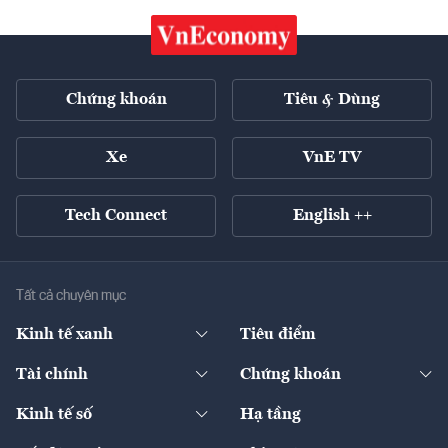
Chứng khoán
Tiêu & Dùng
Xe
VnE TV
Tech Connect
English ++
Tất cả chuyên mục
Kinh tế xanh
Tiêu điểm
Chuyển động xanh
Tài chính
Chứng khoán
Pháp lý
Ngân hàng
Doanh nghiệp niêm yết
Kinh tế số
Hạ tầng
Thương hiệu xanh
Thị trường vốn
Thị trường
Sản phẩm - Thị trường