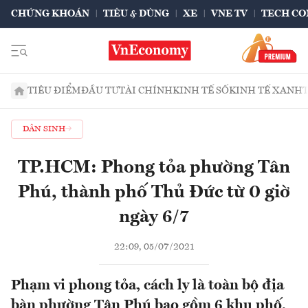
CHỨNG KHOÁN
TIÊU & DÙNG
XE
VNE TV
TECH CO
TIÊU ĐIỂM
ĐẦU TƯ
TÀI CHÍNH
KINH TẾ SỐ
KINH TẾ XANH
DÂN SINH
TP.HCM: Phong tỏa phường Tân
Phú, thành phố Thủ Đức từ 0 giờ
ngày 6/7
22:09, 05/07/2021
Phạm vi phong tỏa, cách ly là toàn bộ địa
bàn phường Tân Phú bao gồm 6 khu phố,