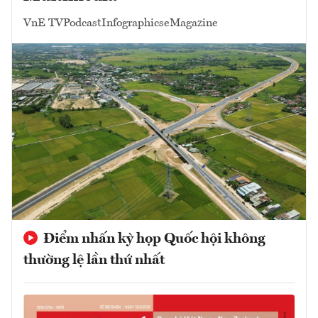
VnE TV
Podcast
Infographics
eMagazine
Điểm nhấn kỳ họp Quốc hội không
thường lệ lần thứ nhất