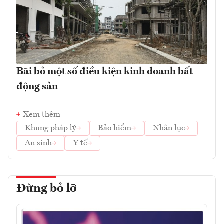
Bãi bỏ một số điều kiện kinh doanh bất
động sản
Xem thêm
Khung pháp lý
Bảo hiểm
Nhân lực
An sinh
Y tế
Đừng bỏ lỡ