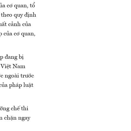
ủa cơ quan, tổ
 theo quy định
xuất cảnh của
p của cơ quan,
ệp đang bị
i Việt Nam
c ngoài trước
của pháp luật
ỡng chế thi
ăn chặn ngay