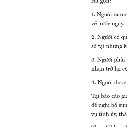
rút gọn:
1. Người ra n
về nước ngay.
2. Người có q
sở tại nhưng 
3. Người phải 
nhận trở lại c
4. Người được 
Tại báo cáo gi
đề nghị bổ sun
vụ tỉnh ủy, t