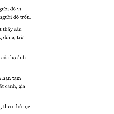
gười đó vi
người đó trốn.
t thấy cần
g đồng, trừ
h của họ ảnh
ia hạn tạm
ất cảnh, gia
g theo thủ tục