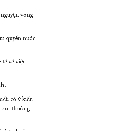
ó nguyện vọng
hẩm quyền nước
tế về việc
nh.
ết, có ý kiến
n ban thường