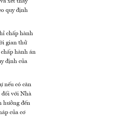
và xét thấy
eo quy định
chỉ chấp hành
ời gian thử
i chấp hành án
uy định của
sự nếu có căn
ọ đối với Nhà
nh hưởng đến
pháp của cơ