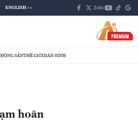
ENGLISH ++
 ĐỘNG SẢN
THẾ GIỚI
DÂN SINH
 tạm hoãn