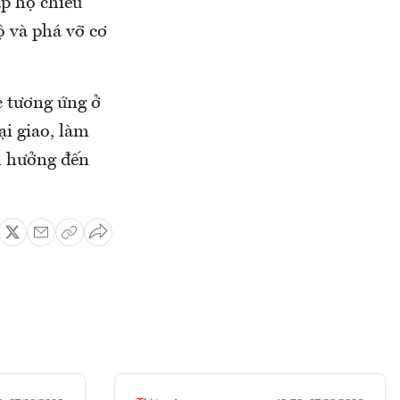
p hộ chiếu
ộ và phá vỡ cơ
c tương ứng ở
ại giao, làm
nh hưởng đến