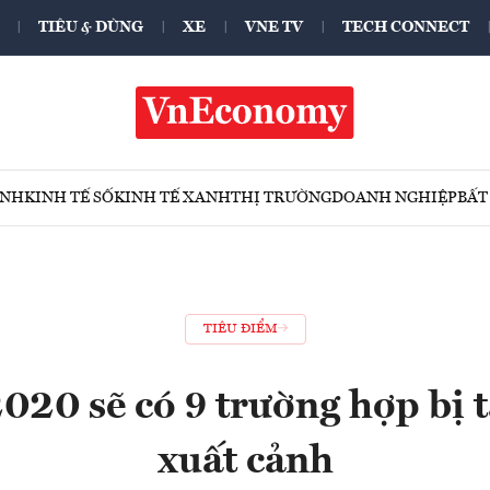
TIÊU & DÙNG
XE
VNE TV
TECH CONNECT
ÍNH
KINH TẾ SỐ
KINH TẾ XANH
THỊ TRƯỜNG
DOANH NGHIỆP
BẤT
TIÊU ĐIỂM
020 sẽ có 9 trường hợp bị
xuất cảnh