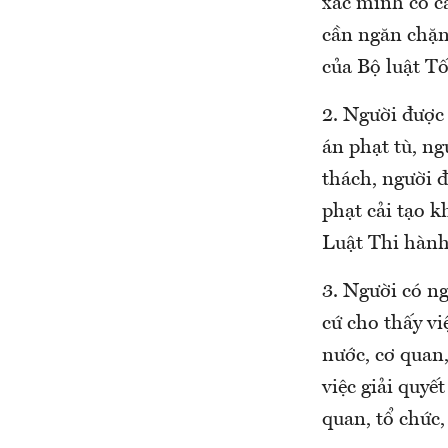
xác minh có că
cần ngăn chặn
của Bộ luật Tố
2. Người được
án phạt tù, ng
thách, người 
phạt cải tạo 
Luật Thi hành
3. Người có ng
cứ cho thấy vi
nước, cơ quan,
việc giải quyế
quan, tổ chức