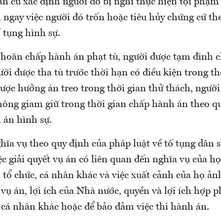
n cứ xác định người đó bị nghi thực hiện tội phạm 
 ngay việc người đó trốn hoặc tiêu hủy chứng cứ th
 tụng hình sự.
 hoãn chấp hành án phạt tù, người được tạm đình 
ười được tha tù trước thời hạn có điều kiện trong th
được hưởng án treo trong thời gian thử thách, ngườ
không giam giữ trong thời gian chấp hành án theo q
 án hình sự.
hĩa vụ theo quy định của pháp luật về tố tụng dân 
ệc giải quyết vụ án có liên quan đến nghĩa vụ của h
 tổ chức, cá nhân khác
và việc xuất cảnh của họ ả
t vụ án, lợi ích của Nhà nước, quyền và lợi ích hợp 
, cá nhân khác hoặc để bảo đảm việc thi hành án.