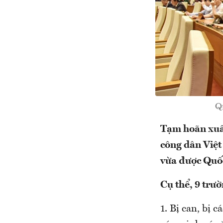
Q
Tạm hoãn xuất
công dân Việt
vừa được Quốc
Cụ thể, 9 trư
1. Bị can, bị 