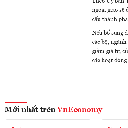
Theo Uỷ ban T
ngoại giao sẽ
cấu thành phầ
Nếu bổ sung đ
các bộ, ngành 
giảm giá trị c
các hoạt động
Mới nhất trên
VnEconomy