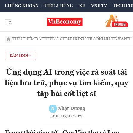
CHỨNG KHOÁN
TIÊU & DÙNG
XE
VNE TV
TECH CO
TIÊU ĐIỂM
ĐẦU TƯ
TÀI CHÍNH
KINH TẾ SỐ
KINH TẾ XANH
DÂN SINH
Ứng dụng AI trong việc rà soát tài
liệu lưu trữ, phục vụ tìm kiếm, quy
tập hài cốt liệt sĩ
Nhật Dương
N
10:16, 06/07/2026
Trong thời gian tới, Cục Văn thư và Lưu