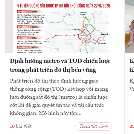
Định hướng metro và TOD chiến lược
K
trong phát triển đô thị bền vững
K
Phát triển đô thị theo định hướng giao
K
thông công cộng (TOD) kết hợp với mạng
V
lưới đường sắt đô thị (metro) là chiến lược
cốt lõi để giải quyết ùn tắc và tái cấu trúc
không gian. Mô hình này tập...
10
bài viết
Xem tất cả
2