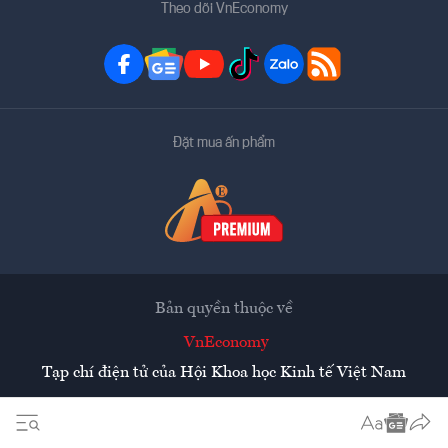
Theo dõi VnEconomy
Đặt mua ấn phẩm
Bản quyền thuộc về
VnEconomy
Tạp chí điện tử của Hội Khoa học Kinh tế Việt Nam
Mọi tin bài đăng lại từ website này phải có sự chấp thuận
bằng văn bản của
Tạp chí Kinh tế Việt Nam - VnEconomy