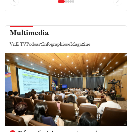
Multimedia
VnE TV
Podcast
Infographics
eMagazine