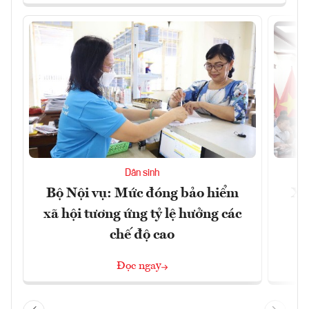
Dân sinh
Bộ Nội vụ: Mức đóng bảo hiểm
Xâ
xã hội tương ứng tỷ lệ hưởng các
p
chế độ cao
Đọc ngay