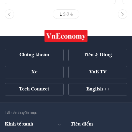
1
2
3
4
Chứng khoán
Tiêu & Dùng
Xe
VnE TV
Tech Connect
English ++
Tất cả chuyên mục
Kinh tế xanh
Tiêu điểm