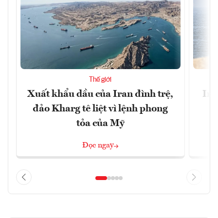
Thế giới
Xuất khẩu dầu của Iran đình trệ,
Ira
đảo Kharg tê liệt vì lệnh phong
tỏa của Mỹ
Đọc ngay