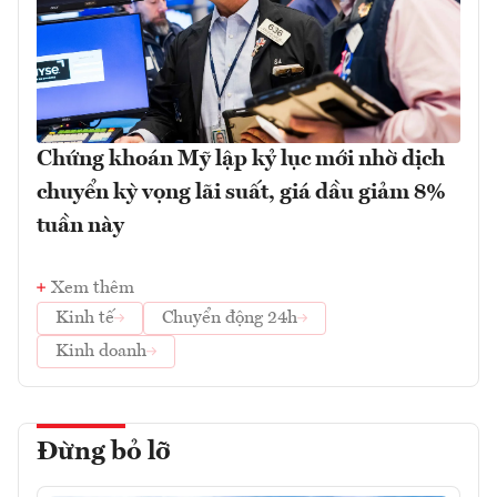
Chứng khoán Mỹ lập kỷ lục mới nhờ dịch
chuyển kỳ vọng lãi suất, giá dầu giảm 8%
tuần này
Xem thêm
Kinh tế
Chuyển động 24h
Kinh doanh
Đừng bỏ lỡ