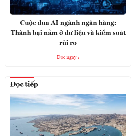
Cuộc đua AI ngành ngân hàng:
Thành bại nằm ở dữ liệu và kiểm soát
rủi ro
Đọc ngay
Đọc tiếp