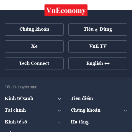
Chứng khoán
Tiêu & Dùng
Xe
VnE TV
Tech Connect
English ++
Tất cả chuyên mục
Kinh tế xanh
Tiêu điểm
Chuyển động xanh
Tài chính
Chứng khoán
Pháp lý
Ngân hàng
Doanh nghiệp niêm yết
Kinh tế số
Hạ tầng
Thương hiệu xanh
Thị trường vốn
Thị trường
Sản phẩm - Thị trường