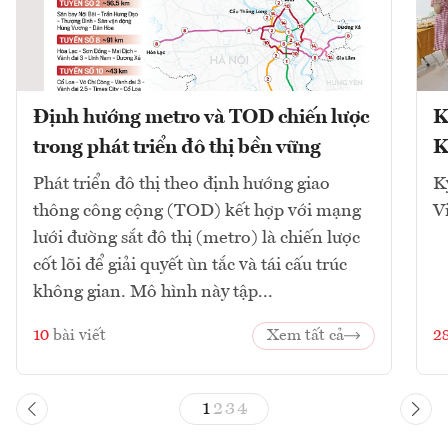
Định hướng metro và TOD chiến lược
K
trong phát triển đô thị bền vững
K
Phát triển đô thị theo định hướng giao
K
thông công cộng (TOD) kết hợp với mạng
V
lưới đường sắt đô thị (metro) là chiến lược
cốt lõi để giải quyết ùn tắc và tái cấu trúc
không gian. Mô hình này tập...
10
bài viết
Xem tất cả
2
1
2
3
4