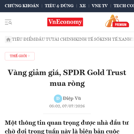
CHỨNG KHOÁN
TIÊU & DÙNG
XE
VNE TV
TECH CO
TIÊU ĐIỂM
ĐẦU TƯ
TÀI CHÍNH
KINH TẾ SỐ
KINH TẾ XANH
THẾ GIỚI
Vàng giảm giá, SPDR Gold Trust
mua ròng
Điệp Vũ
Đ
08:02, 07/07/2026
Một thông tin quan trọng được nhà đầu tư
chờ đợi trong tuần này là biên bản cuộc