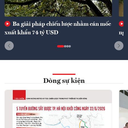
Ba giải pháp chiến lược nhằm cán mốc
xuất khẩu 74 tỷ USD
ngu
Dòng sự kiện