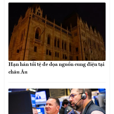
Hạn hán tồi tệ đe dọa nguồn cung điện tại
châu Âu