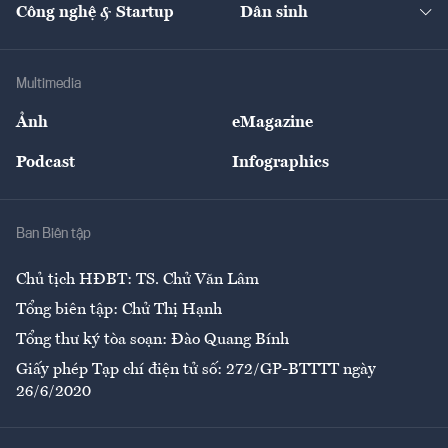
Nhà đầu tư
Du lịch
Công nghệ & Startup
Dân sinh
Tư vấn
Nông sản
Doanh nhân
Tư vấn Tiêu & Dùng
Infographics
Hạ tầng
Sức khỏe
Khung pháp lý
Doanh nghiệp
Địa phương
Thị trường
Bảo hiểm
Multimedia
Sự kiện
Nhân lực
Ảnh
eMagazine
Đẹp +
An sinh
Podcast
Infographics
Giải trí
Y tế
Nhà
Ban Biên tập
Ẩm thực
Chủ tịch HĐBT: TS. Chử Văn Lâm
Tổng biên tập: Chử Thị Hạnh
Tổng thư ký tòa soạn: Đào Quang Bính
Giấy phép Tạp chí điện tử số: 272/GP-BTTTT ngày
26/6/2020