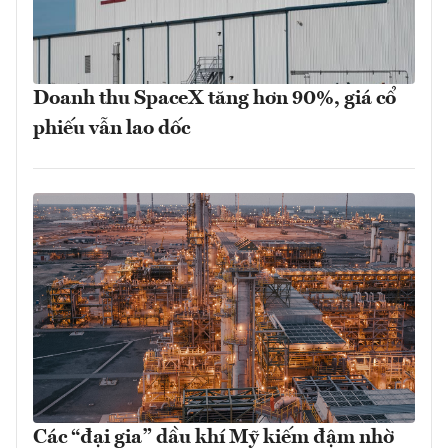
Doanh thu SpaceX tăng hơn 90%, giá cổ
phiếu vẫn lao dốc
Các “đại gia” dầu khí Mỹ kiếm đậm nhờ