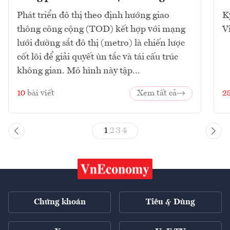
Phát triển đô thị theo định hướng giao
K
thông công cộng (TOD) kết hợp với mạng
V
lưới đường sắt đô thị (metro) là chiến lược
cốt lõi để giải quyết ùn tắc và tái cấu trúc
không gian. Mô hình này tập...
10
bài viết
Xem tất cả
2
1
2
3
4
Chứng khoán
Tiêu & Dùng