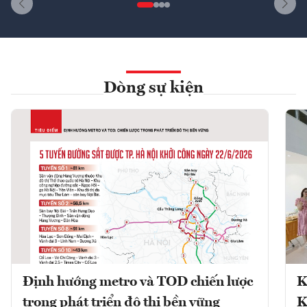
Dòng sự kiện
Định hướng metro và TOD chiến lược
K
trong phát triển đô thị bền vững
K