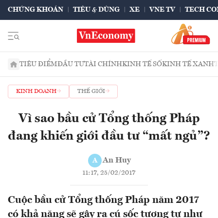
CHỨNG KHOÁN
TIÊU & DÙNG
XE
VNE TV
TECH CO
TIÊU ĐIỂM
ĐẦU TƯ
TÀI CHÍNH
KINH TẾ SỐ
KINH TẾ XANH
KINH DOANH
THẾ GIỚI
Vì sao bầu cử Tổng thống Pháp
đang khiến giới đầu tư “mất ngủ”?
An Huy
A
11:17, 25/02/2017
Cuộc bầu cử Tổng thống Pháp năm 2017
có khả năng sẽ gây ra cú sốc tương tự như