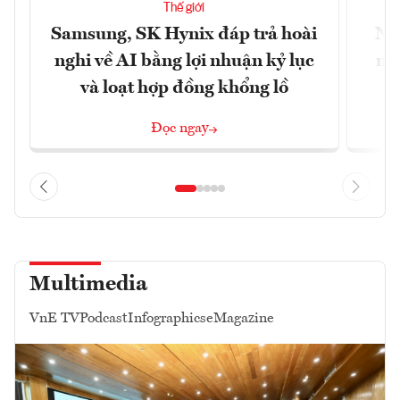
Thế giới
Samsung, SK Hynix đáp trả hoài
Nhữ
nghi về AI bằng lợi nhuận kỷ lục
mộ
và loạt hợp đồng khổng lồ
Đọc ngay
Multimedia
VnE TV
Podcast
Infographics
eMagazine