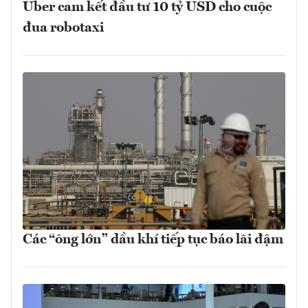
Uber cam kết đầu tư 10 tỷ USD cho cuộc
đua robotaxi
Các “ông lớn” dầu khí tiếp tục báo lãi đậm