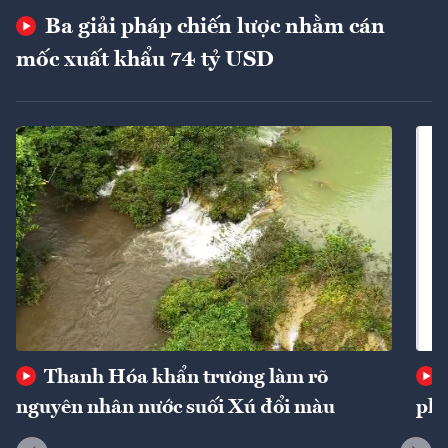
Ba giải pháp chiến lược nhằm cán
mốc xuất khẩu 74 tỷ USD
Thanh Hóa khẩn trương làm rõ
nguyên nhân nước suối Xú đổi màu
phí