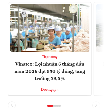
Thị trường
Vinatex: Lợi nhuận 6 tháng đầu
LG
năm 2026 đạt 930 tỷ đồng, tăng
b
trưởng 39,5%
t
Đọc ngay