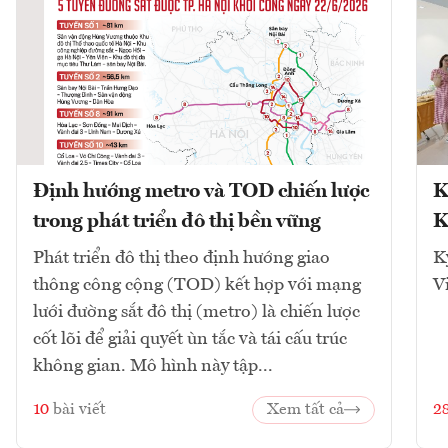
Định hướng metro và TOD chiến lược
K
trong phát triển đô thị bền vững
K
Phát triển đô thị theo định hướng giao
K
thông công cộng (TOD) kết hợp với mạng
V
lưới đường sắt đô thị (metro) là chiến lược
cốt lõi để giải quyết ùn tắc và tái cấu trúc
không gian. Mô hình này tập...
10
bài viết
Xem tất cả
2