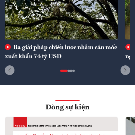
Ba giải pháp chiến lược nhằm cán mốc
xuất khẩu 74 tỷ USD
ngu
Dòng sự kiện