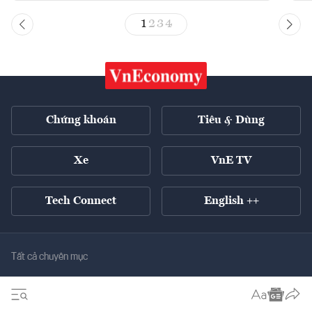
1
2
3
4
Chứng khoán
Tiêu & Dùng
Xe
VnE TV
Tech Connect
English ++
Tất cả chuyên mục
Kinh tế xanh
Tiêu điểm
Chuyển động xanh