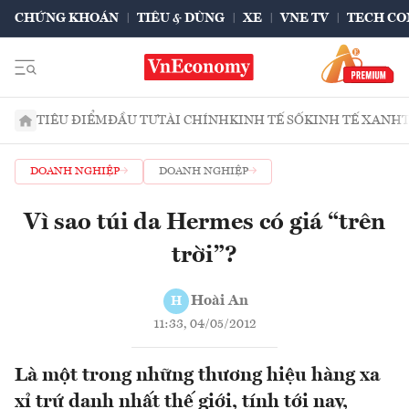
CHỨNG KHOÁN
TIÊU & DÙNG
XE
VNE TV
TECH CO
TIÊU ĐIỂM
ĐẦU TƯ
TÀI CHÍNH
KINH TẾ SỐ
KINH TẾ XANH
DOANH NGHIỆP
DOANH NGHIỆP
Vì sao túi da Hermes có giá “trên
trời”?
Hoài An
H
11:33, 04/05/2012
Là một trong những thương hiệu hàng xa
xỉ trứ danh nhất thế giới, tính tới nay,