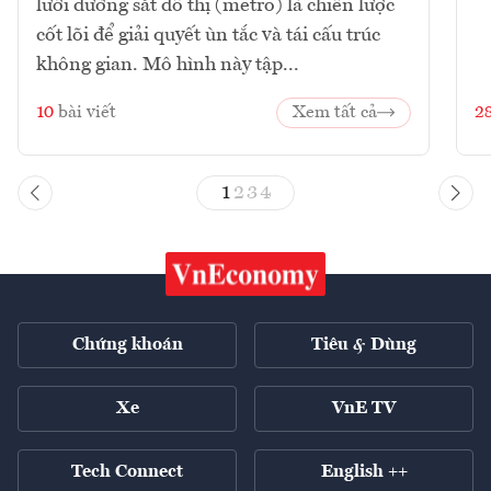
lưới đường sắt đô thị (metro) là chiến lược
cốt lõi để giải quyết ùn tắc và tái cấu trúc
không gian. Mô hình này tập...
10
bài viết
Xem tất cả
2
1
2
3
4
Chứng khoán
Tiêu & Dùng
Xe
VnE TV
Tech Connect
English ++