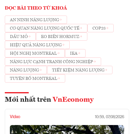
ĐỌC BÀI THEO TỪ KHOÁ
AN NINH NĂNG LƯỢNG
CƠ QUAN NĂNG LƯỢNG QUỐC TẾ
COP28
DẦU MỎ
EO BIỂN HORMUZ
HIỆU QUẢ NĂNG LƯỢNG
HỘI NGHỊ MONTREAL
IEA
NĂNG LỰC CẠNH TRANH CÔNG NGHIỆP
NĂNG LƯỢNG
TIẾT KIỆM NĂNG LƯỢNG
TUYÊN BỐ MONTREAL
Mới nhất trên
VnEconomy
Video
10:59, 07/08/2026