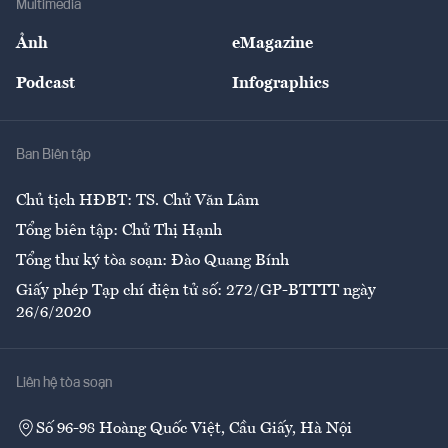
Multimedia
Sự kiện
Nhân lực
Ảnh
eMagazine
Đẹp +
An sinh
Podcast
Infographics
Giải trí
Y tế
Nhà
Ban Biên tập
Ẩm thực
Chủ tịch HĐBT: TS. Chử Văn Lâm
Tổng biên tập: Chử Thị Hạnh
Tổng thư ký tòa soạn: Đào Quang Bính
Giấy phép Tạp chí điện tử số: 272/GP-BTTTT ngày
26/6/2020
Liên hệ tòa soạn
Số 96-98 Hoàng Quốc Việt, Cầu Giấy, Hà Nội