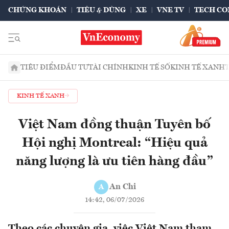
CHỨNG KHOÁN
TIÊU & DÙNG
XE
VNE TV
TECH CO
TIÊU ĐIỂM
ĐẦU TƯ
TÀI CHÍNH
KINH TẾ SỐ
KINH TẾ XANH
KINH TẾ XANH
Việt Nam đồng thuận Tuyên bố
Hội nghị Montreal: “Hiệu quả
năng lượng là ưu tiên hàng đầu”
An Chi
A
14:42, 06/07/2026
Theo các chuyên gia, việc Việt Nam tham