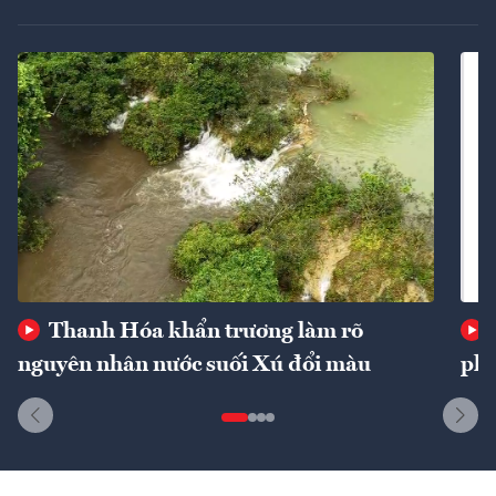
Thanh Hóa khẩn trương làm rõ
nguyên nhân nước suối Xú đổi màu
phí