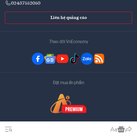
02437552050
Liên hệ quảng cáo
Theo dõi VnEconomy
Đặt mua ấn phẩm
Bản quyền thuộc về