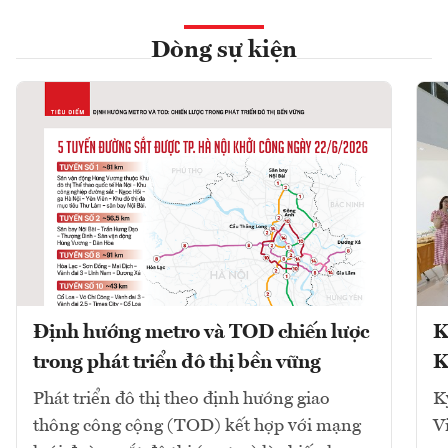
Dòng sự kiện
Định hướng metro và TOD chiến lược
K
trong phát triển đô thị bền vững
K
Phát triển đô thị theo định hướng giao
K
thông công cộng (TOD) kết hợp với mạng
V