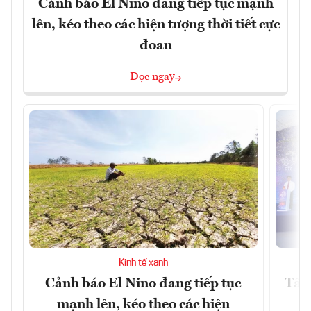
Cảnh báo El Nino đang tiếp tục mạnh
lên, kéo theo các hiện tượng thời tiết cực
đoan
Đọc ngay
Kinh tế xanh
Cảnh báo El Nino đang tiếp tục
Tây 
mạnh lên, kéo theo các hiện